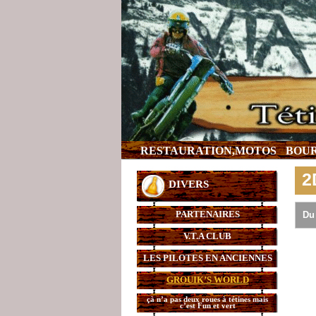
RESTAURATION,MOTOS
BOUR
2
DIVERS
PARTENAIRES
Du
V.T.A CLUB
LES PILOTES EN ANCIENNES
GROUIK’S WORLD
çà n’a pas deux roues à tétines mais
c’est Fun et vert