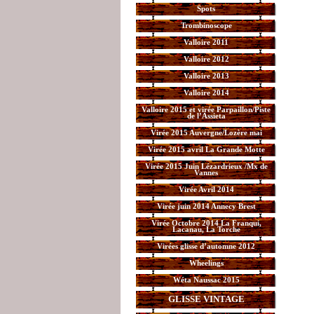
Spots
Trombinoscope
Valloire 2011
Valloire 2012
Valloire 2013
Valloire 2014
Valloire 2015 et virée Parpaillon/Piste
de l’Assieta
Virée 2015 Auvergne/Lozère mai
Virée 2015 avril La Grande Motte
Virée 2015 Juin Lézardrieux /Mx de
Vannes
Virée Avril 2014
Virée juin 2014 Annecy Brest
Virée Octobre 2014 La Franqui,
Lacanau, La Torche
Virées glisse d’automne 2012
Wheelings
Wéta Naussac 2015
GLISSE VINTAGE