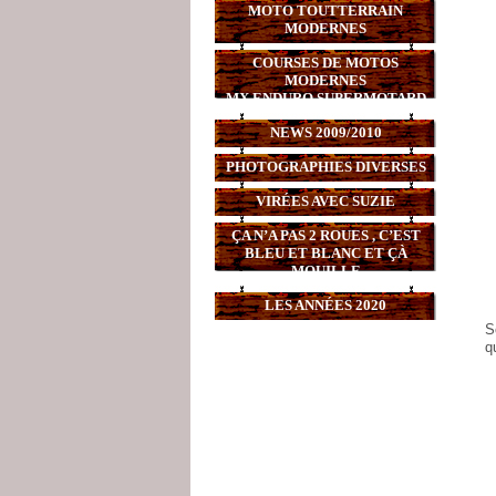
MOTO TOUTTERRAIN
MODERNES
COURSES DE MOTOS
MODERNES
MX,ENDURO,SUPERMOTARD
NEWS 2009/2010
PHOTOGRAPHIES DIVERSES
VIRÉES AVEC SUZIE
ÇA N’A PAS 2 ROUES , C’EST
BLEU ET BLANC ET ÇÀ
MOUILLE
LES ANNÉES 2020
S
q