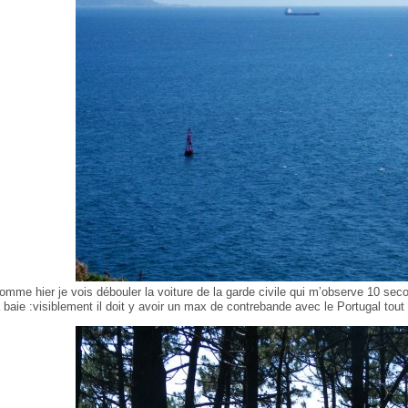
omme hier je vois débouler la voiture de la garde civile qui m’observe 10 seco
a baie :visiblement il doit y avoir un max de contrebande avec le Portugal tout