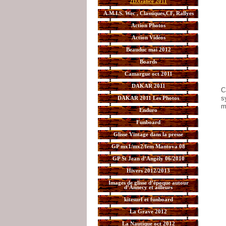
2D.Galice 2011
A.M.I.S. Wec , Classiques,CF, Rallyes
Action Photos
Action Vidéos
Beauduc mai 2012
Boards
Camargue oct 2011
DAKAR 2011
C
s
DAKAR 2011 Les Photos
m
Enduro
Funboard
Glisse Vintage dans la presse
GP mx1/mx2/fem Mantova 08
GP St Jean d’Angély 06/2010
Hivers 2012/2013
Images de glisse d’époque autour
d’Annecy et ailleurs
kitesurf et funboard
La Grave 2012
La Nautique oct 2012