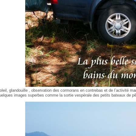
oleil, glandouille , observation des cormorans en contrebas et de l’activité ma
uelques images superbes comme la sortie vespérale des petits bateaux de p