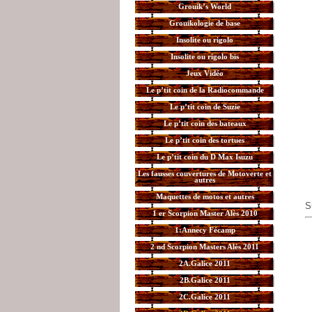
Grouik’s World
Grouikologie de base
Insolite ou rigolo
Insolite ou rigolo bis
Jeux Vidéo
Le p’tit coin de la Radiocommande
Le p’tit coin de Suzie
Le p’tit coin des bateaux
Le p’tit coin des tortues
Le p’tit coin du D Max Isuzu
Les fausses couvertures de Motoverte et
autres
Maquettes de motos et autres
S
1 er Scorpion Master Alès 2010
1:Annecy Fécamp
2 nd Scorpion Masters Alès 2011
2A.Galice 2011
2B.Galice 2011
2C.Galice 2011