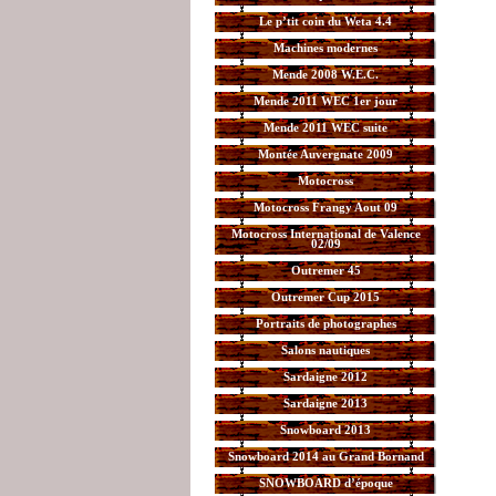
Le p’tit coin du Weta 4.4
Machines modernes
Mende 2008 W.E.C.
Mende 2011 WEC 1er jour
Mende 2011 WEC suite
Montée Auvergnate 2009
Motocross
Motocross Frangy Aout 09
Motocross International de Valence
02/09
Outremer 45
Outremer Cup 2015
Portraits de photographes
Salons nautiques
Sardaigne 2012
Sardaigne 2013
Snowboard 2013
Snowboard 2014 au Grand Bornand
SNOWBOARD d’époque