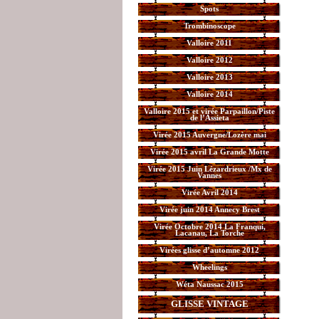
Spots
Trombinoscope
Valloire 2011
Valloire 2012
Valloire 2013
Valloire 2014
Valloire 2015 et virée Parpaillon/Piste
de l’Assieta
Virée 2015 Auvergne/Lozère mai
Virée 2015 avril La Grande Motte
Virée 2015 Juin Lézardrieux /Mx de
Vannes
Virée Avril 2014
Virée juin 2014 Annecy Brest
Virée Octobre 2014 La Franqui,
Lacanau, La Torche
Virées glisse d’automne 2012
Wheelings
Wéta Naussac 2015
GLISSE VINTAGE