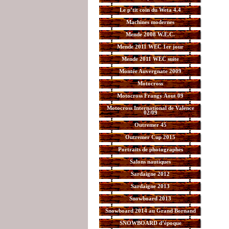
Le p’tit coin du Weta 4.4
Machines modernes
Mende 2008 W.E.C.
Mende 2011 WEC 1er jour
Mende 2011 WEC suite
Montée Auvergnate 2009
Motocross
Motocross Frangy Aout 09
Motocross International de Valence
02/09
Outremer 45
Outremer Cup 2015
Portraits de photographes
Salons nautiques
Sardaigne 2012
Sardaigne 2013
Snowboard 2013
Snowboard 2014 au Grand Bornand
SNOWBOARD d’époque