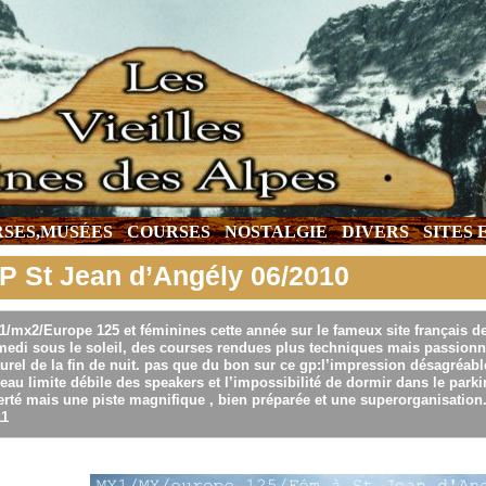
SES,MUSÉES
COURSES
NOSTALGIE
DIVERS
SITES
P St Jean d’Angély 06/2010
/mx2/Europe 125 et féminines cette année sur le fameux site français d
medi sous le soleil, des courses rendues plus techniques mais passionn
urel de la fin de nuit. pas que du bon sur ce gp:l’impression désagréable
eau limite débile des speakers et l’impossibilité de dormir dans le parki
erté mais une piste magnifique , bien préparée et une superorganisation.
11