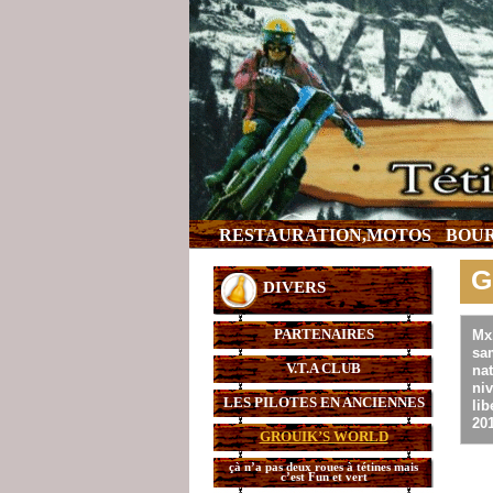
RESTAURATION,MOTOS
BOUR
G
DIVERS
PARTENAIRES
Mx1
sa
V.T.A CLUB
nat
niv
LES PILOTES EN ANCIENNES
lib
20
GROUIK’S WORLD
çà n’a pas deux roues à tétines mais
c’est Fun et vert