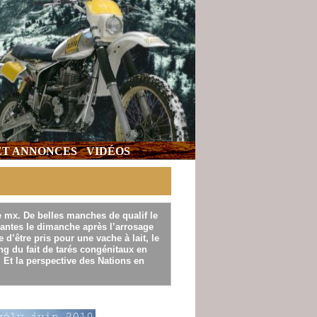
 ET ANNONCES
VIDÉOS
e mx. De belles manches de qualif le
antes le dimanche après l’arrosage
 d’être pris pour une vache à lait, le
ng du fait de tarés congénitaux en
 Et la perspective des Nations en