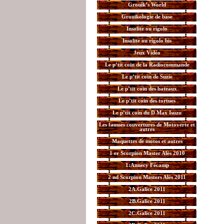
Grouik’s World
Grouikologie de base
Insolite ou rigolo
Insolite ou rigolo bis
Jeux Vidéo
Le p’tit coin de la Radiocommande
Le p’tit coin de Suzie
Le p’tit coin des bateaux
Le p’tit coin des tortues
Le p’tit coin du D Max Isuzu
Les fausses couvertures de Motoverte et
autres
Maquettes de motos et autres
1 er Scorpion Master Alès 2010
1:Annecy Fécamp
2 nd Scorpion Masters Alès 2011
2A.Galice 2011
2B.Galice 2011
2C.Galice 2011