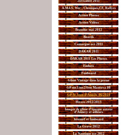
2D.Galice 2011
A.M.I.S. Wec , Classiques,CF, Rallyes
Action Photos
Action Vidéos
Beauduc mai 2012
Boards
Camargue oct 2011
DAKAR 2011
DAKAR 2011 Les Photos
Enduro
Funboard
Glisse Vintage dans la presse
GP mx1/mx2/fem Mantova 08
GP St Jean d’Angély 06/2010
Hivers 2012/2013
Images de glisse d’époque autour
d’Annecy et ailleurs
kitesurf et funboard
La Grave 2012
La Nautique oct 2012