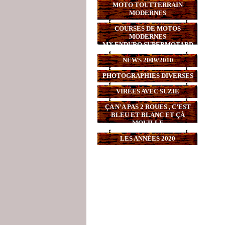
MOTO TOUTTERRAIN
MODERNES
COURSES DE MOTOS
MODERNES
MX,ENDURO,SUPERMOTARD
NEWS 2009/2010
PHOTOGRAPHIES DIVERSES
VIRÉES AVEC SUZIE
ÇA N’A PAS 2 ROUES , C’EST
BLEU ET BLANC ET ÇÀ
MOUILLE
LES ANNÉES 2020