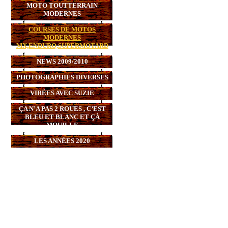
MOTO TOUTTERRAIN
MODERNES
COURSES DE MOTOS
MODERNES
MX,ENDURO,SUPERMOTARD
NEWS 2009/2010
PHOTOGRAPHIES DIVERSES
VIRÉES AVEC SUZIE
ÇA N’A PAS 2 ROUES , C’EST
BLEU ET BLANC ET ÇÀ
MOUILLE
LES ANNÉES 2020