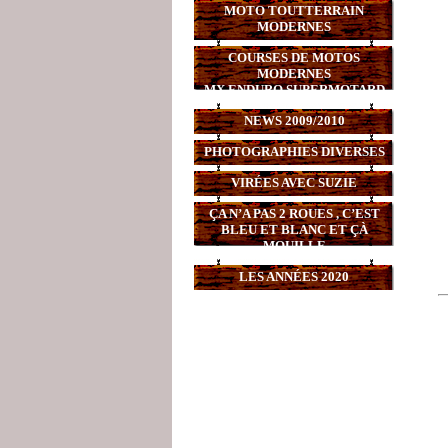
MOTO TOUTTERRAIN
MODERNES
COURSES DE MOTOS
MODERNES
MX,ENDURO,SUPERMOTARD
NEWS 2009/2010
PHOTOGRAPHIES DIVERSES
VIRÉES AVEC SUZIE
ÇA N’A PAS 2 ROUES , C’EST
BLEU ET BLANC ET ÇÀ
MOUILLE
LES ANNÉES 2020