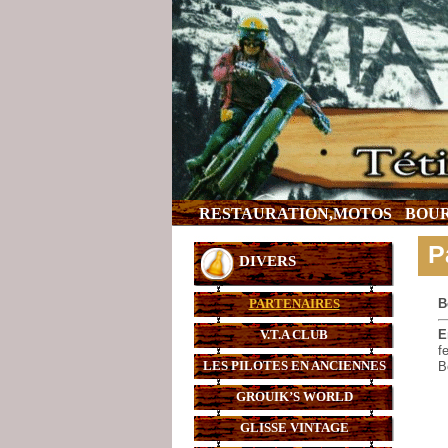
RESTAURATION,MOTOS
BOUR
P
DIVERS
PARTENAIRES
B
V.T.A CLUB
E
f
LES PILOTES EN ANCIENNES
B
GROUIK’S WORLD
GLISSE VINTAGE