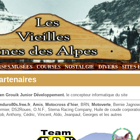
SES,MUSÉES
COURSES
NOSTALGIE
DIVERS
SITES
artenaires
en Grouik Junior Développement.
le concepteur informatique du site
nduro80s.free.fr
,
Amis
,
Motocross d’hier
, BRN,
Motoverte
, Bernie Jagnow
ermier, DS2Roues, O.N.F., Sterna Racing Company, Huile de coude corporati
ob, Anthony, Cédric, Vincent, Aldo, Jeanpaul, Georges et les autres