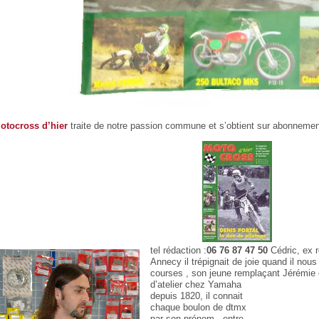
otocross d’hier
traite de notre passion commune et s’obtient sur abonneme
tel rédaction :
06 76 87 47 50
Cédric, ex
Annecy il trépignait de joie quand il nous
courses , son jeune remplaçant Jérémie 
d’atelier chez Yamaha
depuis 1820, il connait
chaque boulon de dtmx
par son prénom , entre