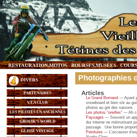
RESTAURATION,MOTOS
BOURSES,MUSÉES
COURS
Photographies 
DIVERS
Articles
PARTENAIRES
Le Grand Bornand
— Ayant pa
V.T.A CLUB
snowboard et bien sûr au gui
photos au gré des saisons .
LES PILOTES EN ANCIENNES
Les photos "oreilles"
— Ah cel
Paysages
— Souvent un appar
GROUIK’S WORLD
dur interne ne mémorisant pa
passage . Une bonne proport
GLISSE VINTAGE
Peintures
— L’occasion d’exp
Yvette Clerc.