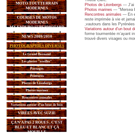
MOTO TOUTTERRAIN
Photos de Léonbergs
— J’ai 
MODERNES
Photos marines
— "Mersea bo
Rencontres animales
— En en
COURSES DE MOTOS
reste imprimée à vie et jama
MODERNES
,vautours dans les Pyrénée
MX,ENDURO,SUPERMOTARD
Variations autour d’un bout d
forme tourmentée m’ayant inte
NEWS 2009/2010
trouvé divers visages ou m
PHOTOGRAPHIES DIVERSES
Le Grand Bornand
Les photos "oreilles"
Paysages
Peintures
Photos de Léonbergs
Photos marines
Rencontres animales
Variations autour d’un bout de bois
VIRÉES AVEC SUZIE
ÇA N’A PAS 2 ROUES , C’EST
BLEU ET BLANC ET ÇÀ
MOUILLE