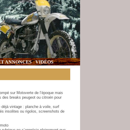
 ET ANNONCES
VIDÉOS
 pompé sur Motoverte de l’époque mais
és des breaks peugeot ou citroén pour
éjà vintage : planche à voile, surf
és insolites ou rigolos, screenshots de
 moto
 rubrique ne s’apprécie pleinement que