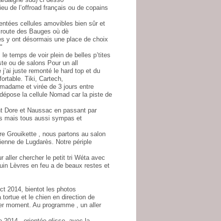
eu de l’offroad français ou de copains
entées cellules amovibles bien sûr et
la route des Bauges où dè
es y ont désormais une place de choix
"
 temps de voir plein de belles p’tites
te ou de salons Pour un all
’ai juste remonté le hard top et du
ortable. Tiki, Cartech,
madame et virée de 3 jours entre
 dépose la cellule Nomad car la piste de
nt Dore et Naussac en passant par
nts mais tous aussi sympas et
re Grouikette , nous partons au salon
ienne de Lugdarès. Notre périple
 aller chercher le petit tri Wéta avec
juin Lèvres en feu a de beaux restes et
t 2014, bientot les photos
ortue et le chien en direction de
nier moment. Au programme , un aller
2014 , orientée glisse, avec la