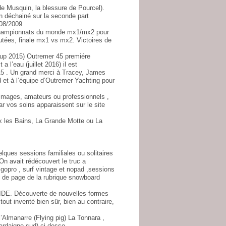
e Musquin, la blessure de Pourcel).
n déchainé sur la seconde part
08/2009
championnats du monde mx1/mx2 pour
utées, finale mx1 vs mx2. Victoires de
cup 2015) Outremer 45 premiére
a l’eau (juillet 2016) il est
15 . Un grand merci à Tracey, James
d et à l’équipe d’Outremer Yachting pour
’images, amateurs ou professionnels ,
ar vos soins apparaissent sur le site
x les Bains, La Grande Motte ou La
lques sessions familiales ou solitaires
n avait rédécouvert le truc a
opro , surf vintage et nopad ,sessions
s de page de la rubrique snowboard
 Découverte de nouvelles formes
out inventé bien sûr, bien au contraire,
’Almanarre (Flying pig) La Tonnara ,
ardaigne sud) ci desso