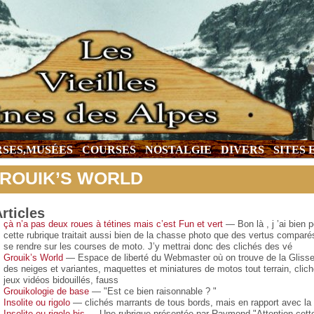
SES,MUSÉES
COURSES
NOSTALGIE
DIVERS
SITES
ROUIK’S WORLD
rticles
çà n’a pas deux roues à tétines mais c’est Fun et vert
— Bon là , j ’ai bien
cette rubrique traitait aussi bien de la chasse photo que des vertus compar
se rendre sur les courses de moto. J’y mettrai donc des clichés des vé
Grouik’s World
— Espace de liberté du Webmaster où on trouve de la Glisse d
des neiges et variantes, maquettes et miniatures de motos tout terrain, clich
jeux vidéos bidouillés, fauss
Grouikologie de base
— "Est ce bien raisonnable ? "
Insolite ou rigolo
— clichés marrants de tous bords, mais en rapport avec la
Insolite ou rigolo bis
— Une rubrique présentée par Raymond "Attention cette