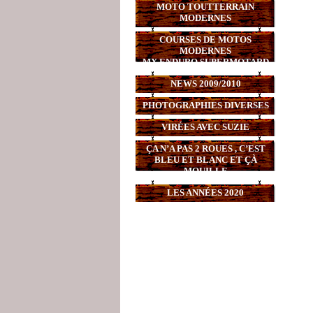
MOTO TOUTTERRAIN
MODERNES
COURSES DE MOTOS
MODERNES
MX,ENDURO,SUPERMOTARD
NEWS 2009/2010
PHOTOGRAPHIES DIVERSES
VIRÉES AVEC SUZIE
ÇA N’A PAS 2 ROUES , C’EST
BLEU ET BLANC ET ÇÀ
MOUILLE
LES ANNÉES 2020