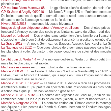
pionniers etc..
GP mx1/mx2/fem Mantova 08
— Le gp d’italie,clichés d’action ,de brels d’u
GP St Jean d’Angély 06/2010
— Mx1/mx2/Europe 125 et féminines cette ann
De belles manches de qualif le samedi sous le soleil, des courses rendues 
dimanche après l’arrosage naturel de la fin de nu
Hivers 2012/2013
— quelques bivouacs hivernaux
Images de glisse d’époque autour d’Annecy et ailleurs
— Des photos prises u
funboard à Annecy ou sur des spots plus lointains, wake du début , surf des 
kitesurf et funboard
— Des photos sans prétention d’une famille sur l’eau:chi
s’accroche malgré son état de délabrement avancé, la grouikette obligée d’a
La Grave 2012
— Annecy, Semnoz, les Bauges, Aussoix, Les Karolis, La Gra
La Nautique oct 2012
— Quelques photos de 3 semaines passées dans le La
les planches à voile. Du baston , de beaux couchers de soleil et des mousti
mar
Le p’tit coin du Weta 4.4
— Une rubrique dédiée au Weta , un (tout) petit trima
mais facile d’accès, vif et rapide.
Machines modernes
— En vrac, photos de machines récentes
Mende 2008 W.E.C.
— Finale du Mondial d’Enduro à Mende (48) les 11/12 oc
D’Alès, c’est le Motoclub Lozérien, qui a repris en 3 mois l’organisation de l
magistralement assuré le coup.
Mende 2011 WEC 1er jour
— La finale 2011 à Mende a tenu ses promesses 
d’ambiance surtout , j’ai profité du spectacle sans m’encombrer du gros boiti
d’action mais quel p....de bon weekend : grosse att
Mende 2011 WEC suite
— La course des légendes de l’enduro , la fin de soi
l’ambiance parc. Et les 2 jours de courses (liaison, XTrêm et banderollée). Y
Montée Auvergnate 2009
— La dernière édition du "Chrono contre la montagne
son équipe sur les pentes du Plomb du Cantal, berceau de l’enduro hexagonal,
et 12 Juillet 09.