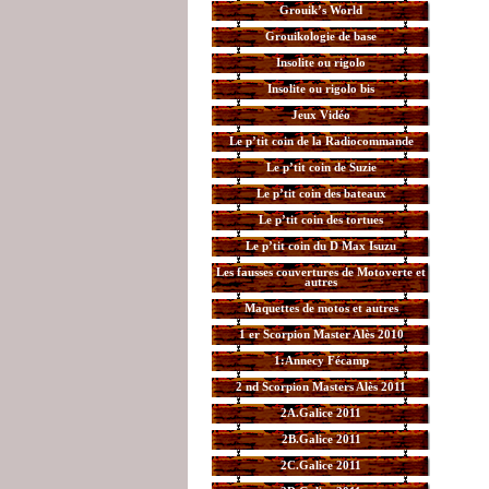
Grouik’s World
Grouikologie de base
Insolite ou rigolo
Insolite ou rigolo bis
Jeux Vidéo
Le p’tit coin de la Radiocommande
Le p’tit coin de Suzie
Le p’tit coin des bateaux
Le p’tit coin des tortues
Le p’tit coin du D Max Isuzu
Les fausses couvertures de Motoverte et
autres
Maquettes de motos et autres
1 er Scorpion Master Alès 2010
1:Annecy Fécamp
2 nd Scorpion Masters Alès 2011
2A.Galice 2011
2B.Galice 2011
2C.Galice 2011