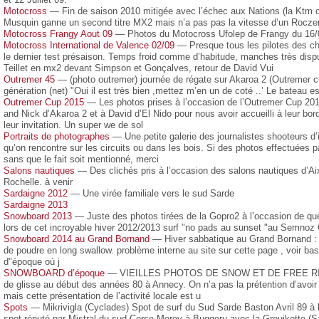
Motocross
— Fin de saison 2010 mitigée avec l’échec aux Nations (la Ktm d
Musquin ganne un second titre MX2 mais n’a pas pas la vitesse d’un Rocze
Motocross Frangy Aout 09
— Photos du Motocross Ufolep de Frangy du 16/
Motocross International de Valence 02/09
— Presque tous les pilotes des 
le dernier test présaison. Temps froid comme d’habitude, manches très disp
Teillet en mx2 devant Simpson et Gonçalves, retour de David Vui
Outremer 45
— (photo outremer) journée de régate sur Akaroa 2 (Outremer 
génération (net) "Oui il est très bien ,mettez m’en un de coté ..’ Le bateau est 
Outremer Cup 2015
— Les photos prises à l’occasion de l’Outremer Cup 20
and Nick d’Akaroa 2 et à David d’El Nido pour nous avoir accueilli à leur bor
leur invitation. Un super we de sol
Portraits de photographes
— Une petite galerie des journalistes shooteurs d
qu’on rencontre sur les circuits ou dans les bois. Si des photos effectuées p
sans que le fait soit mentionné, merci
Salons nautiques
— Des clichés pris à l’occasion des salons nautiques d’Ai
Rochelle. à venir
Sardaigne 2012
— Une virée familiale vers le sud Sarde
Sardaigne 2013
Snowboard 2013
— Juste des photos tirées de la Gopro2 à l’occasion de que
lors de cet incroyable hiver 2012/2013 surf "no pads au sunset "au Semnoz O
Snowboard 2014 au Grand Bornand
— Hiver sabbatique au Grand Bornand : g
de poudre en long swallow. problème interne au site sur cette page , voir ba
d"époque où j
SNOWBOARD d’époque
— VIEILLES PHOTOS DE SNOW ET DE FREE RIDE.
de glisse au début des années 80 à Annecy. On n’a pas la prétention d’avoir t
mais cette présentation de l’activité locale est u
Spots
— Mikrivigla (Cyclades) Spot de surf du Sud Sarde Baston Avril 89 à l
spot réputé par Mistral du sud Corse Morey à Buggeru avec la Grouikette (S