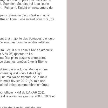
 Scorpion Masters qui a eu lieu le
et , Fujinami, Knight en newcomers de
 peu comme un blog, c’est en fait le
re en ligne. Gros intérêt pour moi , ça
nt à la majorité des épreuves d’enduro
 Ce sont des compte rendus reflétant
Mimi Lecuit aux essais MV ça arsouille
n Alès 08) (photos:th.Lal
ne Des p’tits bastons entre potes
ue dans les années à venir Bjorne
drées par une Local Motion et une
ctéristique du début des Eight
 une mauvaise fracture de la main
es mois février 2012 :j’ai mis une
i qui officie comme chronométreur
eur officiel FFM du DAKAR 2011.
éalité après les saisons 2008 , 2009 et
planche à voile, exploits des