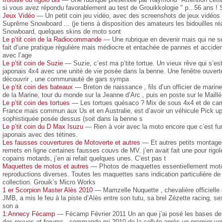
si vous avez répondu favorablement au test de Grouikkologie " p...56 ans ! 
Jeux Vidéo
— Un petit coin jeu vidéo, avec des screenshots de jeux vidéos
Suprême Snowboard ... (je tiens à disposition des amateurs les bidouilles 
Snowboard, quelques skins de moto sont
Le p’tit coin de la Radiocommande
— Une rubrique en devenir mais qui ne se
fait d’une pratique régulière mais médiocre et entachée de pannes et accide
avec l’age
Le p’tit coin de Suzie
— Suzie, c’est ma p’tite tortue. Un vieux rêve qui s’es
japonais 4x4 avec une unité de vie posée dans la benne. Une fenêtre ouvert
découvrir , une communauté de gars sympa
Le p’tit coin des bateaux
— Breton de naissance , fils d’un officier de mari
de la Marine, tour du monde sur la Jeanne d’Arc , puis en poste sur le Maillé
Le p’tit coin des tortues
— Les tortues quésaco ? Mix de sous 4x4 et de camp
France mais commun aux Us et en Australie, est d’avoir un véhicule Pick up 
sophistiquée posée dessus (soit dans la benne s
Le p’tit coin du D Max Isuzu
— Rien à voir avec la moto encore que c’est fun ,
japonais avec des tétines.
Les fausses couvertures de Motoverte et autres
— Et autres petits montages
remets en ligne certaines fausses couvs de MV. j’en avait fait une pour rigole
copains motards, j’en ai refait quelques unes. C’est pas t
Maquettes de motos et autres
— Photos de maquettes essentiellement motos
reproductions diverses. Toutes les maquettes sans indication particulière d
collection. Grouik’s Micro Works
1 er Scorpion Master Alès 2010
— Mamzelle Nuquette , chevalière officielle 
JMB, a mis le feu à la piste d’Alès entre son tutu, sa brel Zézette racing, 
son a
1:Annecy Fécamp
— Fécamp Février 2011 Un an que j’ai posé les bases de 
des revues et forums , commande mi 2010 de la cellule après un premier vo