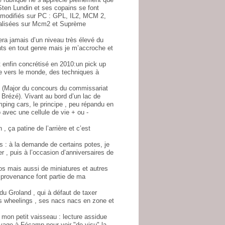
Sten Lundin et ses copains se font
 modifiés sur PC : GPL, IL2, MCM 2,
réalisées sur Mcm2 et Suprème
ra jamais d’un niveau très élevé du
nts en tout genre mais je m’accroche et
t enfin concrétisé en 2010:un pick up
e vers le monde, des techniques à
ne (Major du concours du commissariat
 Brézé). Vivant au bord d’un lac de
ing cars, le principe , peu répandu en
avec une cellule de vie + ou -
 ça patine de l’arrière et c’est
 : à la demande de certains potes, je
r , puis à l’occasion d’anniversaires de
 mais aussi de miniatures et autres
e provenance font partie de ma
du Groland , qui à défaut de taxer
ses wheelings , ses nacs nacs en zone et
mon petit vaisseau : lecture assidue
yage à Fécamp pour voir "de visu" la