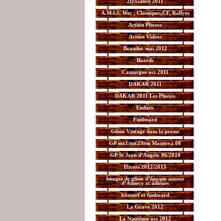
2D.Galice 2011
A.M.I.S. Wec , Classiques,CF, Rallyes
Action Photos
Action Vidéos
Beauduc mai 2012
Boards
Camargue oct 2011
DAKAR 2011
DAKAR 2011 Les Photos
Enduro
Funboard
Glisse Vintage dans la presse
GP mx1/mx2/fem Mantova 08
GP St Jean d’Angély 06/2010
Hivers 2012/2013
Images de glisse d’époque autour
d’Annecy et ailleurs
kitesurf et funboard
La Grave 2012
La Nautique oct 2012