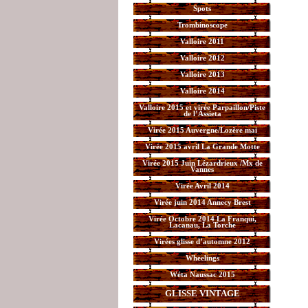
Spots
Trombinoscope
Valloire 2011
Valloire 2012
Valloire 2013
Valloire 2014
Valloire 2015 et virée Parpaillon/Piste
de l’Assieta
Virée 2015 Auvergne/Lozère mai
Virée 2015 avril La Grande Motte
Virée 2015 Juin Lézardrieux /Mx de
Vannes
Virée Avril 2014
Virée juin 2014 Annecy Brest
Virée Octobre 2014 La Franqui,
Lacanau, La Torche
Virées glisse d’automne 2012
Wheelings
Wéta Naussac 2015
GLISSE VINTAGE