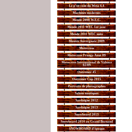
Le p’tit coin du Weta 4.4
Machines modernes
Mende 2008 W.E.C.
Mende 2011 WEC 1er jour
Mende 2011 WEC suite
Montée Auvergnate 2009
Motocross
Motocross Frangy Aout 09
Motocross International de Valence
02/09
Outremer 45
Outremer Cup 2015
Portraits de photographes
Salons nautiques
Sardaigne 2012
Sardaigne 2013
Snowboard 2013
Snowboard 2014 au Grand Bornand
SNOWBOARD d’époque