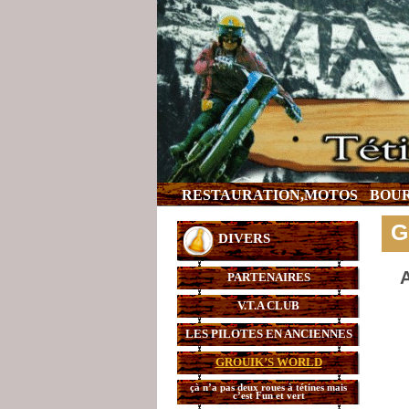
RESTAURATION,MOTOS
BOUR
G
DIVERS
A
PARTENAIRES
V.T.A CLUB
LES PILOTES EN ANCIENNES
GROUIK’S WORLD
çà n’a pas deux roues à tétines mais
c’est Fun et vert