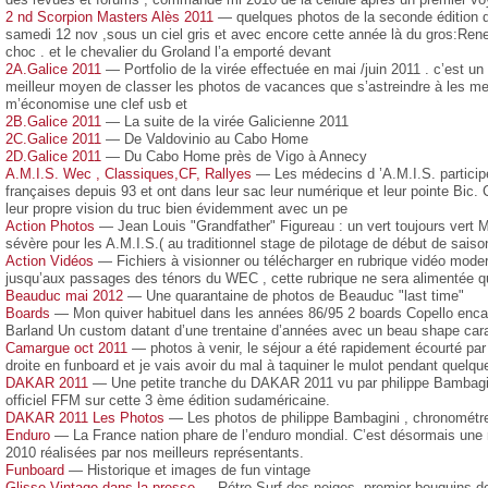
2 nd Scorpion Masters Alès 2011
— quelques photos de la seconde édition du
samedi 12 nov ,sous un ciel gris et avec encore cette année là du gros:Ren
choc . et le chevalier du Groland l’a emporté devant
2A.Galice 2011
— Portfolio de la virée effectuée en mai /juin 2011 . c’est un
meilleur moyen de classer les photos de vacances que s’astreindre à les mett
m’économise une clef usb et
2B.Galice 2011
— La suite de la virée Galicienne 2011
2C.Galice 2011
— De Valdovinio au Cabo Home
2D.Galice 2011
— Du Cabo Home près de Vigo à Annecy
A.M.I.S. Wec , Classiques,CF, Rallyes
— Les médecins d ’A.M.I.S. participe
françaises depuis 93 et ont dans leur sac leur numérique et leur pointe Bic.
leur propre vision du truc bien évidemment avec un pe
Action Photos
— Jean Louis "Grandfather" Figureau : un vert toujours vert 
sévère pour les A.M.I.S.( au traditionnel stage de pilotage de début de saiso
Action Vidéos
— Fichiers à visionner ou télécharger en rubrique vidéo moder
jusqu’aux passages des ténors du WEC , cette rubrique ne sera alimentée q
Beauduc mai 2012
— Une quarantaine de photos de Beauduc "last time"
Boards
— Mon quiver habituel dans les années 86/95 2 boards Copello enca
Barland Un custom datant d’une trentaine d’années avec un beau shape cara
Camargue oct 2011
— photos à venir, le séjour a été rapidement écourté par
droite en funboard et je vais avoir du mal à taquiner le mulot pendant quelqu
DAKAR 2011
— Une petite tranche du DAKAR 2011 vu par philippe Bambagin
officiel FFM sur cette 3 ème édition sudaméricaine.
DAKAR 2011 Les Photos
— Les photos de philippe Bambagini , chronométr
Enduro
— La France nation phare de l’enduro mondial. C’est désormais une r
2010 réalisées par nos meilleurs représentants.
Funboard
— Historique et images de fun vintage
Glisse Vintage dans la presse
— Rétro Surf des neiges, premier bouquins de 