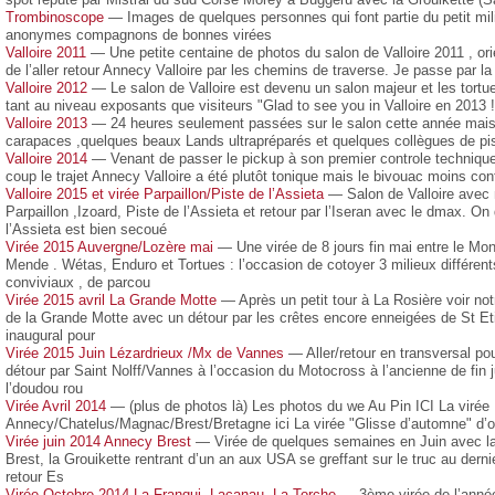
Trombinoscope
— Images de quelques personnes qui font partie du petit mili
anonymes compagnons de bonnes virées
Valloire 2011
— Une petite centaine de photos du salon de Valloire 2011 , ori
de l’aller retour Annecy Valloire par les chemins de traverse. Je passe par 
Valloire 2012
— Le salon de Valloire est devenu un salon majeur et les tortu
tant au niveau exposants que visiteurs "Glad to see you in Valloire en 2013 !
Valloire 2013
— 24 heures seulement passées sur le salon cette année mais le
carapaces ,quelques beaux Lands ultrapréparés et quelques collègues de pis
Valloire 2014
— Venant de passer le pickup à son premier controle technique j
coup le trajet Annecy Valloire a été plutôt tonique mais le bivouac moins conf
Valloire 2015 et virée Parpaillon/Piste de l’Assieta
— Salon de Valloire avec 
Parpaillon ,Izoard, Piste de l’Assieta et retour par l’Iseran avec le dmax. On
l’Assieta est bien secoué
Virée 2015 Auvergne/Lozère mai
— Une virée de 8 jours fin mai entre le Mo
Mende . Wétas, Enduro et Tortues : l’occasion de cotoyer 3 milieux différe
conviviaux , de parcou
Virée 2015 avril La Grande Motte
— Après un petit tour à La Rosière voir not
de la Grande Motte avec un détour par les crêtes encore enneigées de St Et
inaugural pour
Virée 2015 Juin Lézardrieux /Mx de Vannes
— Aller/retour en transversal pour
détour par Saint Nolff/Vannes à l’occasion du Motocross à l’ancienne de fin 
l’doudou rou
Virée Avril 2014
— (plus de photos là) Les photos du we Au Pin ICI La virée
Annecy/Chatelus/Magnac/Brest/Bretagne ici La virée "Glisse d’automne" d’oc
Virée juin 2014 Annecy Brest
— Virée de quelques semaines en Juin avec la t
Brest, la Grouikette rentrant d’un an aux USA se greffant sur le truc au der
retour Es
Virée Octobre 2014 La Franqui, Lacanau, La Torche
— 3ème virée de l’année 