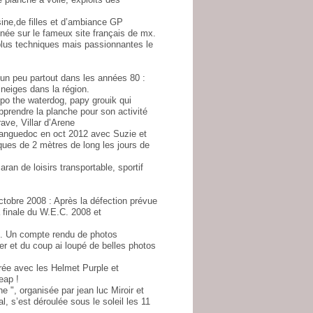
sine,de filles et d’ambiance GP
ée sur le fameux site français de mx.
plus techniques mais passionnantes le
n peu partout dans les années 80 :
neiges dans la région.
po the waterdog, papy grouik qui
pprendre la planche pour son activité
ve, Villar d’Arene
nguedoc en oct 2012 avec Suzie et
ques de 2 mètres de long les jours de
ran de loisirs transportable, sportif
tobre 2008 : Après la défection prévue
a finale du W.E.C. 2008 et
. Un compte rendu de photos
er et du coup ai loupé de belles photos
rée avec les Helmet Purple et
eap !
 ", organisée par jean luc Miroir et
 s’est déroulée sous le soleil les 11