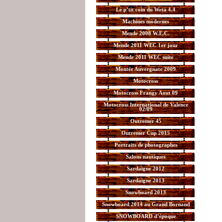
Le p’tit coin du Weta 4.4
Machines modernes
Mende 2008 W.E.C.
Mende 2011 WEC 1er jour
Mende 2011 WEC suite
Montée Auvergnate 2009
Motocross
Motocross Frangy Aout 09
Motocross International de Valence
02/09
Outremer 45
Outremer Cup 2015
Portraits de photographes
Salons nautiques
Sardaigne 2012
Sardaigne 2013
Snowboard 2013
Snowboard 2014 au Grand Bornand
SNOWBOARD d’époque