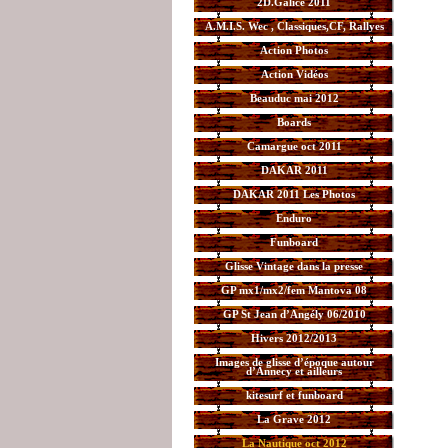
2D.Galice 2011
A.M.I.S. Wec , Classiques,CF, Rallyes
Action Photos
Action Vidéos
Beauduc mai 2012
Boards
Camargue oct 2011
DAKAR 2011
DAKAR 2011 Les Photos
Enduro
Funboard
Glisse Vintage dans la presse
GP mx1/mx2/fem Mantova 08
GP St Jean d’Angély 06/2010
Hivers 2012/2013
Images de glisse d’époque autour
d’Annecy et ailleurs
kitesurf et funboard
La Grave 2012
La Nautique oct 2012