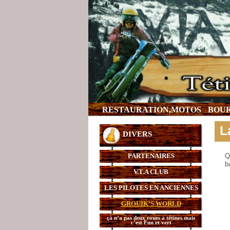
RESTAURATION,MOTOS
BOUR
L
DIVERS
PARTENAIRES
Q
b
V.T.A CLUB
LES PILOTES EN ANCIENNES
GROUIK’S WORLD
çà n’a pas deux roues à tétines mais
c’est Fun et vert