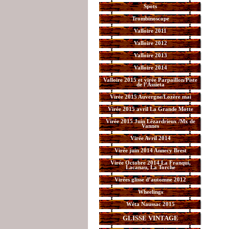
Spots
Trombinoscope
Valloire 2011
Valloire 2012
Valloire 2013
Valloire 2014
Valloire 2015 et virée Parpaillon/Piste
de l’Assieta
Virée 2015 Auvergne/Lozère mai
Virée 2015 avril La Grande Motte
Virée 2015 Juin Lézardrieux /Mx de
Vannes
Virée Avril 2014
Virée juin 2014 Annecy Brest
Virée Octobre 2014 La Franqui,
Lacanau, La Torche
Virées glisse d’automne 2012
Wheelings
Wéta Naussac 2015
GLISSE VINTAGE