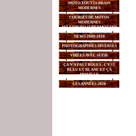
MOTO TOUTTERRAIN
MODERNES
COURSES DE MOTOS
MODERNES
MX,ENDURO,SUPERMOTARD
NEWS 2009/2010
PHOTOGRAPHIES DIVERSES
VIRÉES AVEC SUZIE
ÇA N’A PAS 2 ROUES , C’EST
BLEU ET BLANC ET ÇÀ
MOUILLE
LES ANNÉES 2020