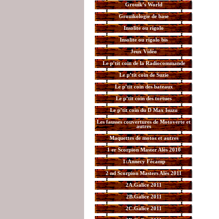
Grouik’s World
Grouikologie de base
Insolite ou rigolo
Insolite ou rigolo bis
Jeux Vidéo
Le p’tit coin de la Radiocommande
Le p’tit coin de Suzie
Le p’tit coin des bateaux
Le p’tit coin des tortues
Le p’tit coin du D Max Isuzu
Les fausses couvertures de Motoverte et
autres
Maquettes de motos et autres
1 er Scorpion Master Alès 2010
1:Annecy Fécamp
2 nd Scorpion Masters Alès 2011
2A.Galice 2011
2B.Galice 2011
2C.Galice 2011