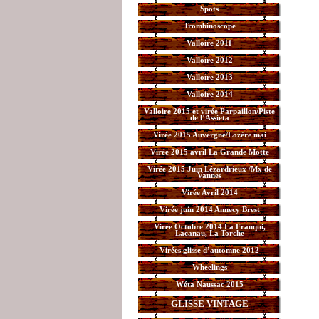
Spots
Trombinoscope
Valloire 2011
Valloire 2012
Valloire 2013
Valloire 2014
Valloire 2015 et virée Parpaillon/Piste
de l’Assieta
Virée 2015 Auvergne/Lozère mai
Virée 2015 avril La Grande Motte
Virée 2015 Juin Lézardrieux /Mx de
Vannes
Virée Avril 2014
Virée juin 2014 Annecy Brest
Virée Octobre 2014 La Franqui,
Lacanau, La Torche
Virées glisse d’automne 2012
Wheelings
Wéta Naussac 2015
GLISSE VINTAGE