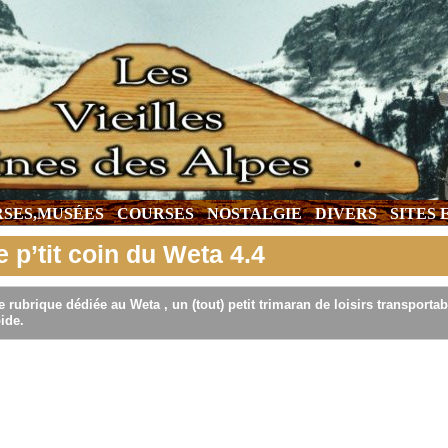
SES,MUSÉES
COURSES
NOSTALGIE
DIVERS
SITES
e p’tit coin du Weta 4.4
 rubrique dédiée au Weta , un (tout) petit trimaran de loisirs transportabl
ide.