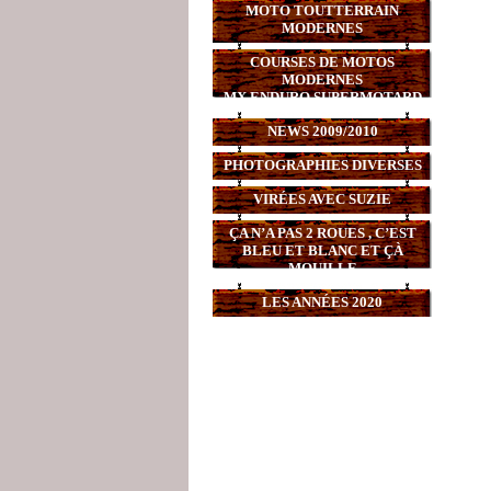
MOTO TOUTTERRAIN
MODERNES
COURSES DE MOTOS
MODERNES
MX,ENDURO,SUPERMOTARD
NEWS 2009/2010
PHOTOGRAPHIES DIVERSES
VIRÉES AVEC SUZIE
ÇA N’A PAS 2 ROUES , C’EST
BLEU ET BLANC ET ÇÀ
MOUILLE
LES ANNÉES 2020