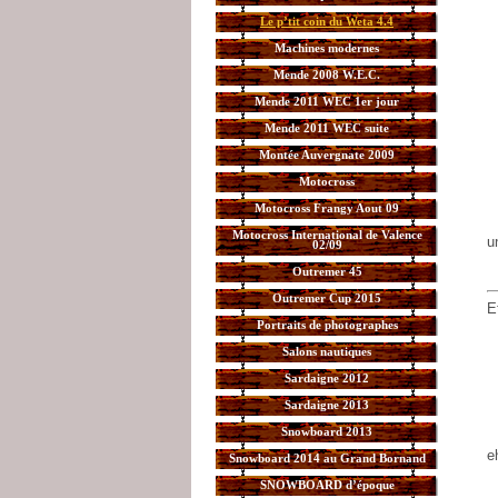
Le p’tit coin du Weta 4.4
Machines modernes
Mende 2008 W.E.C.
Mende 2011 WEC 1er jour
Mende 2011 WEC suite
Montée Auvergnate 2009
Motocross
Motocross Frangy Aout 09
Motocross International de Valence
u
02/09
Outremer 45
Outremer Cup 2015
E
Portraits de photographes
Salons nautiques
Sardaigne 2012
Sardaigne 2013
Snowboard 2013
e
Snowboard 2014 au Grand Bornand
SNOWBOARD d’époque