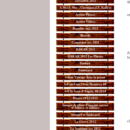
2D.Galice 2011
q
A.M.I.S. Wec , Classiques,CF, Rallyes
u
Action Photos
Action Vidéos
Beauduc mai 2012
Boards
Camargue oct 2011
DAKAR 2011
A
DAKAR 2011 Les Photos
f
Enduro
Funboard
Glisse Vintage dans la presse
GP mx1/mx2/fem Mantova 08
GP St Jean d’Angély 06/2010
Hivers 2012/2013
Images de glisse d’époque autour
d’Annecy et ailleurs
kitesurf et funboard
c
La Grave 2012
La Nautique oct 2012