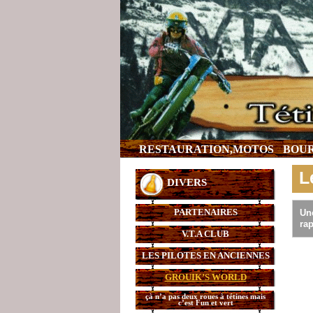
RESTAURATION,MOTOS
BOUR
L
DIVERS
PARTENAIRES
Une
rap
V.T.A CLUB
LES PILOTES EN ANCIENNES
GROUIK’S WORLD
çà n’a pas deux roues à tétines mais
c’est Fun et vert