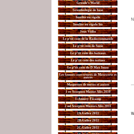
Grouik’s World
Grouikologie de base
Insolite ou rigolo
N
Insolite ou rigolo bis
Jeux Vidéo
Le p’tit coin de la Radiocommande
Le p’tit coin de Suzie
Le p’tit coin des bateaux
Le p’tit coin des tortues
Le p’tit coin du D Max Isuzu
Les fausses couvertures de Motoverte et
autres
Maquettes de motos et autres
1 er Scorpion Master Alès 2010
1:Annecy Fécamp
2 nd Scorpion Masters Alès 2011
W
2A.Galice 2011
2B.Galice 2011
2C.Galice 2011