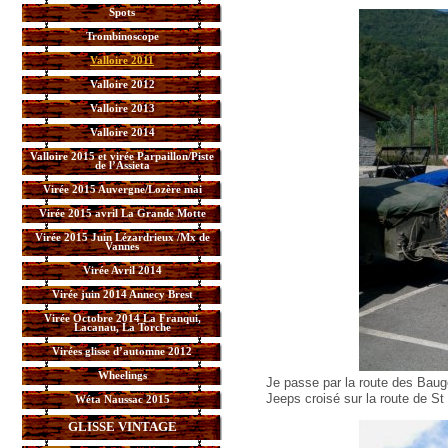
Spots
Trombinoscope
Valloire 2011
Valloire 2012
Valloire 2013
Valloire 2014
Valloire 2015 et virée Parpaillon/Piste
de l’Assieta
Virée 2015 Auvergne/Lozère mai
Virée 2015 avril La Grande Motte
Virée 2015 Juin Lézardrieux /Mx de
Vannes
Virée Avril 2014
Virée juin 2014 Annecy Brest
Virée Octobre 2014 La Franqui,
Lacanau, La Torche
Virées glisse d’automne 2012
Wheelings
Je passe par la route des Bauge
Jeeps croisé sur la route de S
Wéta Naussac 2015
GLISSE VINTAGE