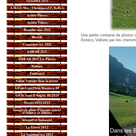
2D.Galice 2011
A.M.I.S. Wec , Classiques,CF, Rallyes
Action Photos
Action Vidéos
Beauduc mai 2012
Une petite centaine de photos du
Boards
Annecy Valloire par les chemin
Camargue oct 2011
DAKAR 2011
DAKAR 2011 Les Photos
Enduro
Funboard
Glisse Vintage dans la presse
GP mx1/mx2/fem Mantova 08
GP St Jean d’Angély 06/2010
Hivers 2012/2013
Images de glisse d’époque autour
d’Annecy et ailleurs
kitesurf et funboard
La Grave 2012
La Nautique oct 2012