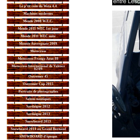
Le p’tit coin du Weta 4.4
Machines modernes
Mende 2008 W.E.C.
Mende 2011 WEC 1er jour
Mende 2011 WEC suite
Montée Auvergnate 2009
Motocross
Motocross Frangy Aout 09
Motocross International de Valence
02/09
Outremer 45
Outremer Cup 2015
Portraits de photographes
Salons nautiques
Sardaigne 2012
Sardaigne 2013
Snowboard 2013
Snowboard 2014 au Grand Bornand
SNOWBOARD d’époque