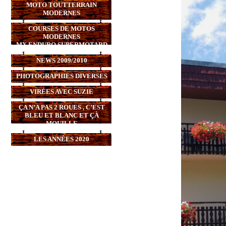
MOTO TOUTTERRAIN
MODERNES
COURSES DE MOTOS
MODERNES
MX,ENDURO,SUPERMOTARD
NEWS 2009/2010
PHOTOGRAPHIES DIVERSES
VIRÉES AVEC SUZIE
ÇA N’A PAS 2 ROUES , C’EST
BLEU ET BLANC ET ÇÀ
MOUILLE
LES ANNÉES 2020