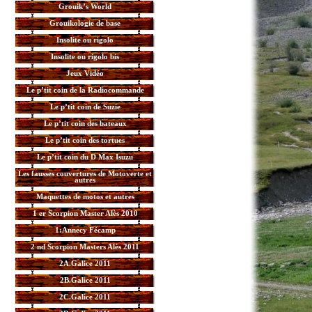
Grouik’s World
Grouikologie de base
Insolite ou rigolo
Insolite ou rigolo bis
Jeux Vidéo
Le p’tit coin de la Radiocommande
Le p’tit coin de Suzie
Le p’tit coin des bateaux
Le p’tit coin des tortues
Le p’tit coin du D Max Isuzu
Les fausses couvertures de Motoverte et
autres
Maquettes de motos et autres
1 er Scorpion Master Alès 2010
1:Annecy Fécamp
2 nd Scorpion Masters Alès 2011
2A.Galice 2011
2B.Galice 2011
2C.Galice 2011