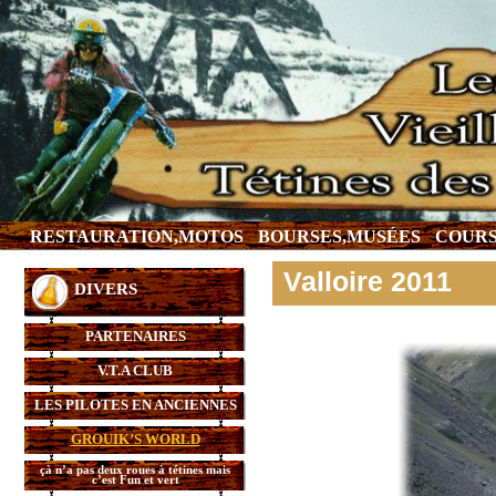
RESTAURATION,MOTOS
BOURSES,MUSÉES
COURS
Valloire 2011
DIVERS
PARTENAIRES
V.T.A CLUB
LES PILOTES EN ANCIENNES
GROUIK’S WORLD
çà n’a pas deux roues à tétines mais
c’est Fun et vert