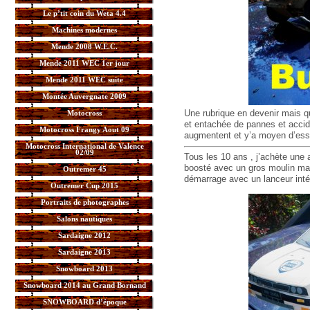
Le p’tit coin du Weta 4.4
Machines modernes
Mende 2008 W.E.C.
Mende 2011 WEC 1er jour
Mende 2011 WEC suite
Montée Auvergnate 2009
Une rubrique en devenir mais qu
Motocross
et entachée de pannes et accid
Motocross Frangy Aout 09
augmentent et y’a moyen d’essay
Motocross International de Valence
02/09
Tous les 10 ans , j’achète une
boosté avec un gros moulin mai
Outremer 45
démarrage avec un lanceur intég
Outremer Cup 2015
Portraits de photographes
Salons nautiques
Sardaigne 2012
Sardaigne 2013
Snowboard 2013
Snowboard 2014 au Grand Bornand
SNOWBOARD d’époque