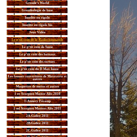
Grouik’s World
Grouikologie de base
Insolite ou rigolo
Insolite ou rigolo bis
Jeux Vidéo
Le p’tit coin de la Radiocommande
Le p’tit coin de Suzie
Le p’tit coin des bateaux
Le p’tit coin des tortues
Le p’tit coin du D Max Isuzu
Les fausses couvertures de Motoverte et
autres
Maquettes de motos et autres
1 er Scorpion Master Alès 2010
1:Annecy Fécamp
2 nd Scorpion Masters Alès 2011
2A.Galice 2011
2B.Galice 2011
2C.Galice 2011