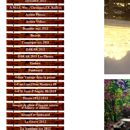
2D.Galice 2011
A.M.I.S. Wec , Classiques,CF, Rallyes
Action Photos
Action Vidéos
Beauduc mai 2012
Boards
Camargue oct 2011
DAKAR 2011
DAKAR 2011 Les Photos
Enduro
Funboard
Glisse Vintage dans la presse
GP mx1/mx2/fem Mantova 08
GP St Jean d’Angély 06/2010
Hivers 2012/2013
Images de glisse d’époque autour
d’Annecy et ailleurs
kitesurf et funboard
La Grave 2012
La Nautique oct 2012