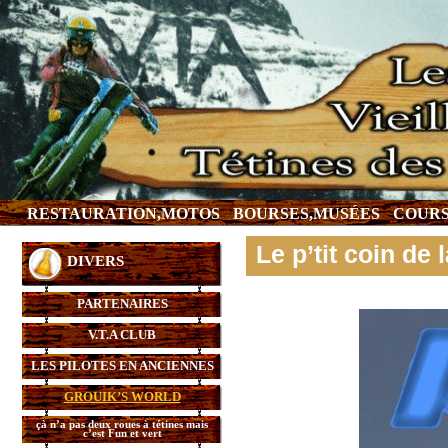
RESTAURATION,MOTOS
BOURSES,MUSÉES
COURS
Le p’tit coin d
DIVERS
PARTENAIRES
V.T.A CLUB
LES PILOTES EN ANCIENNES
GROUIK’S WORLD
çà n’a pas deux roues à tétines mais
c’est Fun et vert