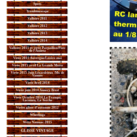
Spots
Trombinoscope
Valloire 2011
Valloire 2012
Valloire 2013
Valloire 2014
Valloire 2015 et virée Parpaillon/Piste
de l’Assieta
Virée 2015 Auvergne/Lozère mai
Virée 2015 avril La Grande Motte
Virée 2015 Juin Lézardrieux /Mx de
Vannes
Virée Avril 2014
Virée juin 2014 Annecy Brest
Virée Octobre 2014 La Franqui,
Lacanau, La Torche
Virées glisse d’automne 2012
Wheelings
Wéta Naussac 2015
GLISSE VINTAGE