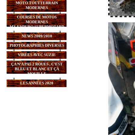
MOTO TOUTTERRAIN
MODERNES
COURSES DE MOTOS
MODERNES
MX,ENDURO,SUPERMOTARD
NEWS 2009/2010
PHOTOGRAPHIES DIVERSES
VIRÉES AVEC SUZIE
ÇA N’A PAS 2 ROUES , C’EST
BLEU ET BLANC ET ÇÀ
MOUILLE
LES ANNÉES 2020