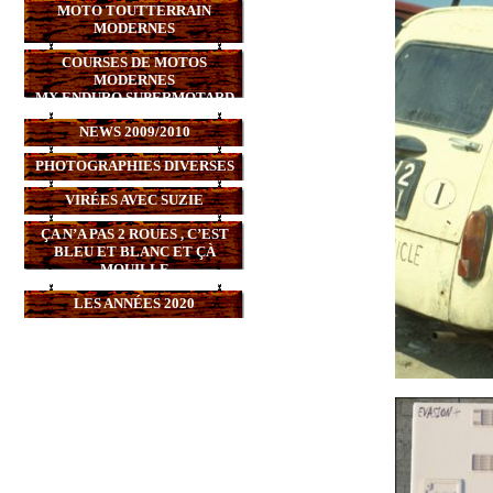
MOTO TOUTTERRAIN
MODERNES
COURSES DE MOTOS
MODERNES
MX,ENDURO,SUPERMOTARD
NEWS 2009/2010
PHOTOGRAPHIES DIVERSES
VIRÉES AVEC SUZIE
ÇA N’A PAS 2 ROUES , C’EST
BLEU ET BLANC ET ÇÀ
MOUILLE
LES ANNÉES 2020