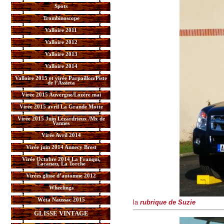
Spots
Trombinoscope
Valloire 2011
Valloire 2012
Valloire 2013
Valloire 2014
Valloire 2015 et virée Parpaillon/Piste
de l’Assieta
Virée 2015 Auvergne/Lozère mai
Virée 2015 avril La Grande Motte
Virée 2015 Juin Lézardrieux /Mx de
Vannes
Virée Avril 2014
Virée juin 2014 Annecy Brest
Virée Octobre 2014 La Franqui,
Lacanau, La Torche
Virées glisse d’automne 2012
Wheelings
Wéta Naussac 2015
la
rubrique de Suzie
GLISSE VINTAGE