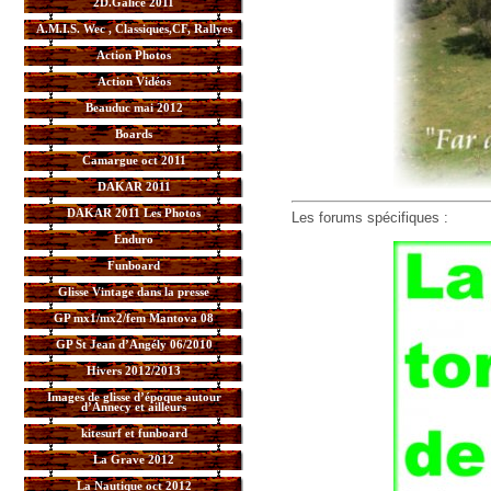
2D.Galice 2011
A.M.I.S. Wec , Classiques,CF, Rallyes
Action Photos
Action Vidéos
Beauduc mai 2012
Boards
Camargue oct 2011
DAKAR 2011
DAKAR 2011 Les Photos
Les forums spécifiques :
Enduro
Funboard
Glisse Vintage dans la presse
GP mx1/mx2/fem Mantova 08
GP St Jean d’Angély 06/2010
Hivers 2012/2013
Images de glisse d’époque autour
d’Annecy et ailleurs
kitesurf et funboard
La Grave 2012
La Nautique oct 2012