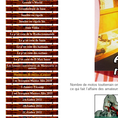
Grouik’s World
Grouikologie de base
Insolite ou rigolo
Insolite ou rigolo bis
Jeux Vidéo
Le p’tit coin de la Radiocommande
Le p’tit coin de Suzie
Le p’tit coin des bateaux
Le p’tit coin des tortues
Le p’tit coin du D Max Isuzu
Les fausses couvertures de Motoverte et
autres
Maquettes de motos et autres
1 er Scorpion Master Alès 2010
Nombre de motos toutterrain ont 
1:Annecy Fécamp
ce qui fait l’affaire des amateu
2 nd Scorpion Masters Alès 2011
2A.Galice 2011
2B.Galice 2011
2C.Galice 2011