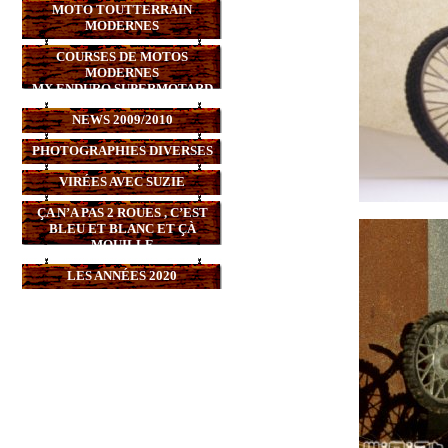
MOTO TOUTTERRAIN
MODERNES
COURSES DE MOTOS
MODERNES
MX,ENDURO,SUPERMOTARD
NEWS 2009/2010
PHOTOGRAPHIES DIVERSES
VIRÉES AVEC SUZIE
ÇA N’A PAS 2 ROUES , C’EST
BLEU ET BLANC ET ÇÀ
MOUILLE
LES ANNÉES 2020