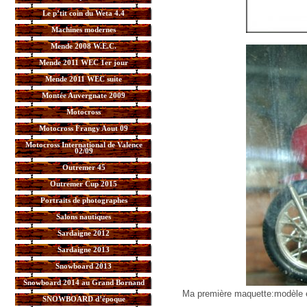
Le p’tit coin du Weta 4.4
Machines modernes
Mende 2008 W.E.C.
Mende 2011 WEC 1er jour
Mende 2011 WEC suite
Montée Auvergnate 2009
Motocross
Motocross Frangy Aout 09
Motocross International de Valence
02/09
Outremer 45
Outremer Cup 2015
Portraits de photographes
Salons nautiques
Sardaigne 2012
Sardaigne 2013
Snowboard 2013
Snowboard 2014 au Grand Bornand
Ma première maquette:modèle 
SNOWBOARD d’époque