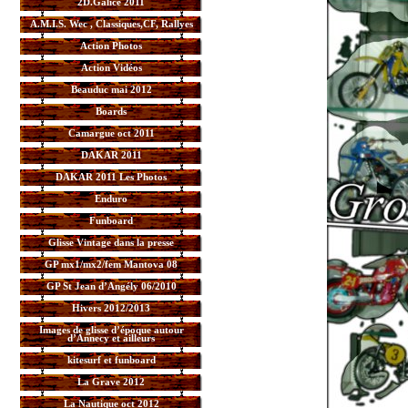
2D.Galice 2011
A.M.I.S. Wec , Classiques,CF, Rallyes
Action Photos
Action Vidéos
Beauduc mai 2012
Boards
Camargue oct 2011
DAKAR 2011
DAKAR 2011 Les Photos
Enduro
Funboard
Glisse Vintage dans la presse
GP mx1/mx2/fem Mantova 08
GP St Jean d’Angély 06/2010
Hivers 2012/2013
Images de glisse d’époque autour
d’Annecy et ailleurs
kitesurf et funboard
La Grave 2012
La Nautique oct 2012