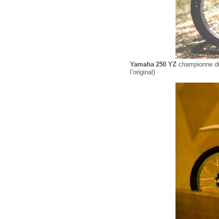
Yamaha 250 YZ
championne du
l’original)