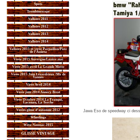
Spots
Trombinoscope
Valloire 2011
Valloire 2012
Valloire 2013
Valloire 2014
Valloire 2015 et virée Parpaillon/Piste
de l’Assieta
Virée 2015 Auvergne/Lozère mai
Virée 2015 avril La Grande Motte
Virée 2015 Juin Lézardrieux /Mx de
Vannes
Virée Avril 2014
Virée juin 2014 Annecy Brest
Virée Octobre 2014 La Franqui,
Lacanau, La Torche
Virées glisse d’automne 2012
Jawa Eso de speedway ci des
Wheelings
Wéta Naussac 2015
GLISSE VINTAGE