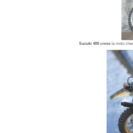
Suzuki 400 cross
la moto cham