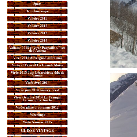
Spots
Trombinoscope
Valloire 2011
Valloire 2012
Valloire 2013
Valloire 2014
Valloire 2015 et virée Parpaillon/Piste
de l’Assieta
Virée 2015 Auvergne/Lozère mai
Virée 2015 avril La Grande Motte
Virée 2015 Juin Lézardrieux /Mx de
Vannes
Virée Avril 2014
Virée juin 2014 Annecy Brest
Virée Octobre 2014 La Franqui,
Lacanau, La Torche
Virées glisse d’automne 2012
Wheelings
Wéta Naussac 2015
GLISSE VINTAGE