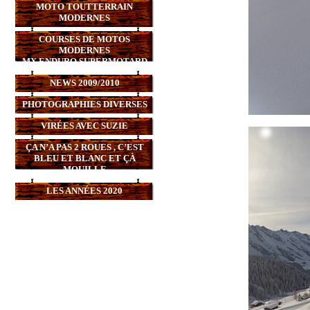
MOTO TOUTTERRAIN
MODERNES
COURSES DE MOTOS
MODERNES
MX,ENDURO,SUPERMOTARD
NEWS 2009/2010
PHOTOGRAPHIES DIVERSES
VIRÉES AVEC SUZIE
ÇA N’A PAS 2 ROUES , C’EST
BLEU ET BLANC ET ÇÀ
MOUILLE
LES ANNÉES 2020