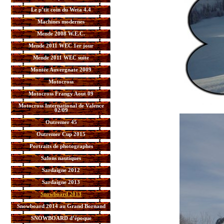
Le p’tit coin du Weta 4.4
Machines modernes
Mende 2008 W.E.C.
Mende 2011 WEC 1er jour
Mende 2011 WEC suite
Montée Auvergnate 2009
Motocross
Motocross Frangy Aout 09
Motocross International de Valence
02/09
Outremer 45
Outremer Cup 2015
Portraits de photographes
Salons nautiques
Sardaigne 2012
Sardaigne 2013
Snowboard 2013
Snowboard 2014 au Grand Bornand
SNOWBOARD d’époque