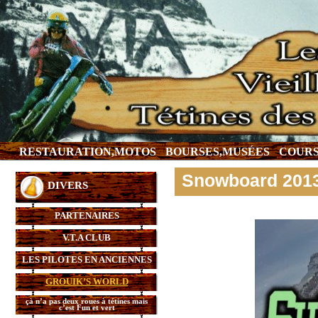
RESTAURATION,MOTOS
BOURSES,MUSÉES
COURS
Snowboard 201
DIVERS
PARTENAIRES
V.T.A CLUB
LES PILOTES EN ANCIENNES
GROUIK’S WORLD
çà n’a pas deux roues à tétines mais
c’est Fun et vert