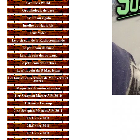
Grouik’s World
Grouikologie de base
Insolite ou rigolo
Insolite ou rigolo bis
Jeux Vidéo
Le p’tit coin de la Radiocommande
Le p’tit coin de Suzie
Le p’tit coin des bateaux
Le p’tit coin des tortues
Le p’tit coin du D Max Isuzu
Les fausses couvertures de Motoverte et
autres
Maquettes de motos et autres
1 er Scorpion Master Alès 2010
1:Annecy Fécamp
2 nd Scorpion Masters Alès 2011
2A.Galice 2011
2B.Galice 2011
2C.Galice 2011