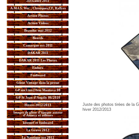
2D.Galice 2011
A.M.I.S. Wec , Classiques,CF, Rallyes
Action Photos
Action Vidéos
Beauduc mai 2012
Boards
Camargue oct 2011
DAKAR 2011
DAKAR 2011 Les Photos
Enduro
Funboard
Glisse Vintage dans la presse
GP mx1/mx2/fem Mantova 08
GP St Jean d’Angély 06/2010
Juste des photos tirées de la G
Hivers 2012/2013
hiver 2012/2013
Images de glisse d’époque autour
d’Annecy et ailleurs
kitesurf et funboard
La Grave 2012
La Nautique oct 2012