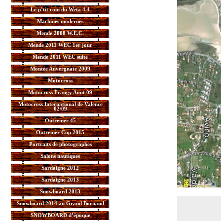
Le p’tit coin du Weta 4.4
Machines modernes
Mende 2008 W.E.C.
Mende 2011 WEC 1er jour
Mende 2011 WEC suite
Montée Auvergnate 2009
Motocross
Motocross Frangy Aout 09
Motocross International de Valence
02/09
Outremer 45
Outremer Cup 2015
Portraits de photographes
Salons nautiques
Sardaigne 2012
Sardaigne 2013
Snowboard 2013
Snowboard 2014 au Grand Bornand
SNOWBOARD d’époque