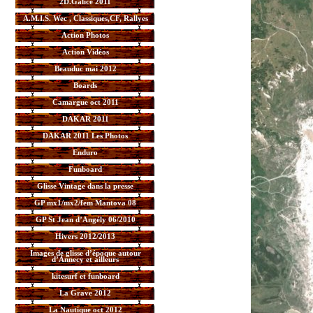
2D.Galice 2011
A.M.I.S. Wec , Classiques,CF, Rallyes
Action Photos
Action Vidéos
Beauduc mai 2012
Boards
Camargue oct 2011
DAKAR 2011
DAKAR 2011 Les Photos
Enduro
Funboard
Glisse Vintage dans la presse
GP mx1/mx2/fem Mantova 08
GP St Jean d’Angély 06/2010
Hivers 2012/2013
Images de glisse d’époque autour
d’Annecy et ailleurs
kitesurf et funboard
La Grave 2012
La Nautique oct 2012