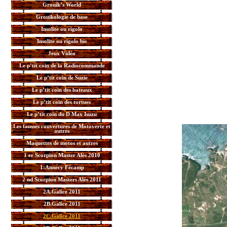
Grouik’s World
Grouikologie de base
Insolite ou rigolo
Insolite ou rigolo bis
Jeux Vidéo
Le p’tit coin de la Radiocommande
Le p’tit coin de Suzie
Le p’tit coin des bateaux
Le p’tit coin des tortues
Le p’tit coin du D Max Isuzu
Les fausses couvertures de Motoverte et
autres
Maquettes de motos et autres
1 er Scorpion Master Alès 2010
1:Annecy Fécamp
2 nd Scorpion Masters Alès 2011
2A.Galice 2011
2B.Galice 2011
2C.Galice 2011