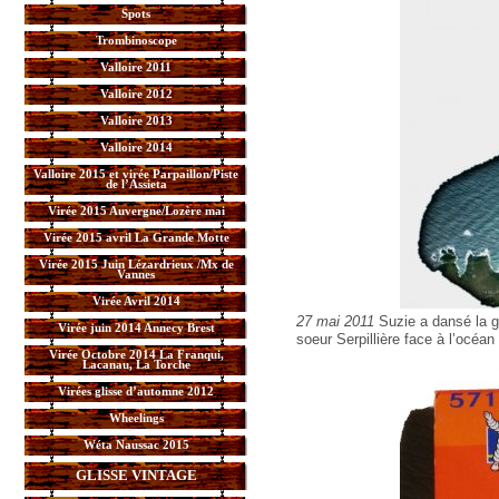
Spots
Trombinoscope
Valloire 2011
Valloire 2012
Valloire 2013
Valloire 2014
Valloire 2015 et virée Parpaillon/Piste
de l’Assieta
Virée 2015 Auvergne/Lozère mai
Virée 2015 avril La Grande Motte
Virée 2015 Juin Lézardrieux /Mx de
Vannes
Virée Avril 2014
27 mai 2011
Suzie a dansé la gi
Virée juin 2014 Annecy Brest
soeur Serpillière face à l’océan 
Virée Octobre 2014 La Franqui,
Lacanau, La Torche
Virées glisse d’automne 2012
Wheelings
Wéta Naussac 2015
GLISSE VINTAGE