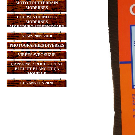
MOTO TOUTTERRAIN
MODERNES
COURSES DE MOTOS
MODERNES
MX,ENDURO,SUPERMOTARD
NEWS 2009/2010
PHOTOGRAPHIES DIVERSES
VIRÉES AVEC SUZIE
ÇA N’A PAS 2 ROUES , C’EST
BLEU ET BLANC ET ÇÀ
MOUILLE
LES ANNÉES 2020