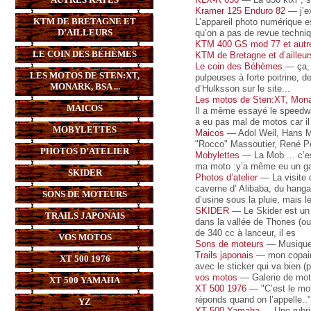
Kramer 125 Enduro 82
— j’ex
KTM DE BRETAGNE ET
L’appareil photo numérique e
D’AILLEURS
qu’on a pas de revue techni
KTM 400 GS mod 77 et autr
LE COIN DES BÉHÈMES
KTM de Bretagne et d’ailleur
Le coin des Béhèmes
— ça, c
LES MOTOS DE STEN:XT,
pulpeuses à forte poitrine, d
MONARK, BSA ...
d’Hulksson sur le site...
Les motos de Sten:XT, Mona
MAICOS
Il a même essayé le speedway
a eu pas mal de motos car il
MOBYLETTES
Maicos
— Adol Weil, Hans M
"Rocco" Massoutier, René Pe
PHOTOS D’ATELIER
Mobylettes
— La Mob ... c’es
ma moto :y’a même eu un gars
SKIDER
Photos d’atelier
— La visite d
caverne d’ Alibaba, du hanga
SONS DE MOTEURS
d’usine sous la pluie, mais l
SKIDER
— Le Skider est un p
TRAILS JAPONAIS
dans la vallée de Thones (ou
de 340 cc à lanceur, il es
VOS MOTOS
Sons de moteurs
— Musique
Trails japonais
— mon copain 
XT 500 1976
avec le sticker qui va bien (
vos motos
— Galerie de mot
XT 500 YAMAHA
XT 500 1976
— "C’est le mot
réponds quand on l’appelle..
YZ
XT 500 Yamaha
— Une rubri