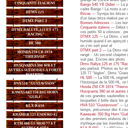
CINQUANTE ITALIENS
Barigo 540 YB Didier
— La pl
cadre Barigo ! La moto a un 
DTMX 125
Bitzas
— Sympa les bitzas ou 
d’un beau bitza réalisé par v
DTMX PART 2
Bonnes Adresses
— Les bons
Cinquante italiens
— Début de
DTMX RALLYE,125 ET 175
ces petits 50 à vitesses , pr
"RACING"
DTMX 125
— La Dtmx, c’est c
humide quand il en aperçoit 
HL 500
on s’en sert pour al
DTMX part 2
— La Dtmx mérit
HONDA 250 CR 1974
rangé .. Un second chapitre 
"THIERVOZ"
suit pas. Encore des photo
Dtmx Rallye,125 et 175 "Rac
HUSQVARNA 390 WR ET
peu partout. Photos au fur 
AUTRES SUÉDOISES À FORTE
125 77 "légère", Dtmx "Grand
POITRINE
HL 500
— La 500 HL originell
l’historique de la 500 HL, on
HVA 510 "GUSTAVSSON"
Honda 250 CR 1974 "Thierv
Husqvarna 390 wr et autres s
KAWASAKI 350 BIG HORN
de ces grandes sauterelles s
"GUILI"
lesquelles il brille dans les
HVA 510 "Gustavsson"
— La 
KLX-R 650
temps, précurseur des 4 cou
Kawasaki 350 Big Horn "Guil
KRAMER 125 ENDURO 82
un des premiers enduros de F
KTM 400 GS MOD 77 ET
mythique par les membres d
AUTRES KATÉS
KLX-R 650
— La 650 klxr , so