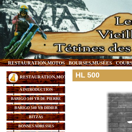
RESTAURATION,MOTOS
BOURSES,MUSÉES
COURS
HL 500
RESTAURATION,MOTOS
A INTRODUCTION
BARIGO 540 YB DE PIERRE
BARIGO 540 YB DIDIER
BITZAS
BONNES ADRESSES