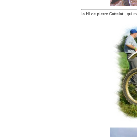
la Hl de pierre Cattelat
, qui r