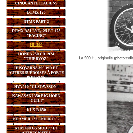
CINQUANTE ITALIENS
DTMX 125
DTMX PART 2
DTMX RALLYE,125 ET 175
"RACING"
HL 500
HONDA 250 CR 1974
La 500 HL originelle (photo:coll
"THIERVOZ"
HUSQVARNA 390 WR ET
AUTRES SUÉDOISES À FORTE
POITRINE
HVA 510 "GUSTAVSSON"
KAWASAKI 350 BIG HORN
"GUILI"
KLX-R 650
KRAMER 125 ENDURO 82
KTM 400 GS MOD 77 ET
AUTRES KATÉS