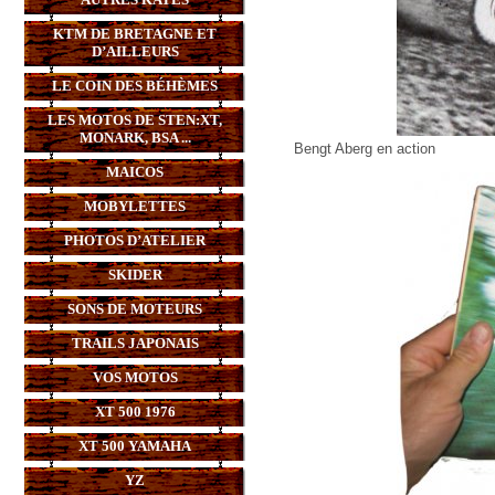
KTM DE BRETAGNE ET
D’AILLEURS
LE COIN DES BÉHÈMES
LES MOTOS DE STEN:XT,
MONARK, BSA ...
Bengt Aberg en action
MAICOS
MOBYLETTES
PHOTOS D’ATELIER
SKIDER
SONS DE MOTEURS
TRAILS JAPONAIS
VOS MOTOS
XT 500 1976
XT 500 YAMAHA
YZ