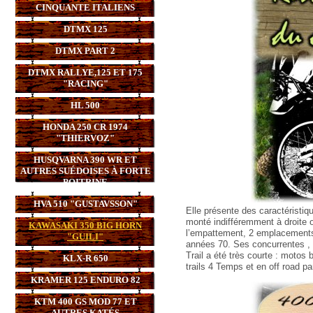
CINQUANTE ITALIENS
DTMX 125
DTMX PART 2
DTMX RALLYE,125 ET 175
"RACING"
HL 500
HONDA 250 CR 1974
"THIERVOZ"
HUSQVARNA 390 WR ET
AUTRES SUÉDOISES À FORTE
POITRINE
HVA 510 "GUSTAVSSON"
Elle présente des caractéristiq
monté indifféremment à droite 
KAWASAKI 350 BIG HORN
l’empattement, 2 emplacements 
"GUILI"
années 70. Ses concurrentes , 
Trail a été très courte : motos 
KLX-R 650
trails 4 Temps et en off road 
KRAMER 125 ENDURO 82
KTM 400 GS MOD 77 ET
AUTRES KATÉS