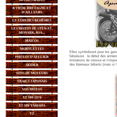
KTM DE BRETAGNE ET
D’AILLEURS
LE COIN DES BÉHÈMES
LES MOTOS DE STEN:XT,
MONARK, BSA ...
MAICOS
MOBYLETTES
Elles symbolisent pour les gars
fabuleuse : le début des année
PHOTOS D’ATELIER
limitations de vitesse et n’imp
des blaireaux bêlants (mais si !
SKIDER
SONS DE MOTEURS
TRAILS JAPONAIS
VOS MOTOS
XT 500 1976
XT 500 YAMAHA
YZ