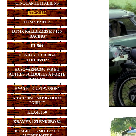
CINQUANTE ITALIENS
DTMX 125
DTMX PART 2
DTMX RALLYE,125 ET 175
"RACING"
HL 500
HONDA 250 CR 1974
"THIERVOZ"
HUSQVARNA 390 WR ET
AUTRES SUÉDOISES À FORTE
POITRINE
HVA 510 "GUSTAVSSON"
KAWASAKI 350 BIG HORN
"GUILI"
KLX-R 650
KRAMER 125 ENDURO 82
KTM 400 GS MOD 77 ET
AUTRES KATÉS