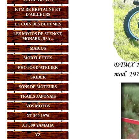
KTM DE BRETAGNE ET
D’AILLEURS
LE COIN DES BÉHÈMES
LES MOTOS DE STEN:XT,
MONARK, BSA ...
MAICOS
MOBYLETTES
PHOTOS D’ATELIER
SKIDER
SONS DE MOTEURS
TRAILS JAPONAIS
VOS MOTOS
XT 500 1976
XT 500 YAMAHA
YZ