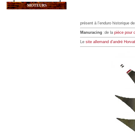
MOTEURS
présent à l’enduro historique d
Manuracing
:de la
pièce pour d
Le
site allemand d’andré Horva