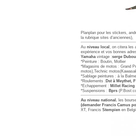
Planplan pour les stickers, an
la rubrique sites d’anciennes),
Au
niveau local
, on citera les
expérience et vos bonnes adre
Yamaha
vintage :
serge Dubou
*Peinture : Boutin, Mollier
*Magasins de motos : Grand Pr
motos),Technic motos(Kawasaki
*Sablage peintures : à la Balme
*Roulements :
Dst à Meythet, F
*Echappement :
Millet Racing
*Suspensions :
Bprs
(P.Bost:co
Au niveau national.
les bourse
(demander Francis Camus po
XT, Francis
Stempien
en Belgi