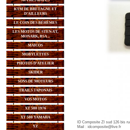
KTM DE BRETAGNE ET
D’AILLEURS
LE COIN DES BÉHÈMES
LES MOTOS DE STEN:XT,
MONARK, BSA ...
MAICOS
MOBYLETTES
PHOTOS D’ATELIER
SKIDER
SONS DE MOTEURS
TRAILS JAPONAIS
VOS MOTOS
XT 500 1976
XT 500 YAMAHA
ID Composite ZI sud 126 bis ru
YZ
Mail : idcomposite@live.fr