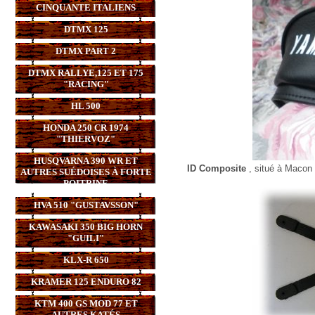
CINQUANTE ITALIENS
DTMX 125
DTMX PART 2
DTMX RALLYE,125 ET 175
"RACING"
HL 500
HONDA 250 CR 1974
"THIERVOZ"
HUSQVARNA 390 WR ET
ID Composite
, situé à Macon 
AUTRES SUÉDOISES À FORTE
POITRINE
HVA 510 "GUSTAVSSON"
KAWASAKI 350 BIG HORN
"GUILI"
KLX-R 650
KRAMER 125 ENDURO 82
KTM 400 GS MOD 77 ET
AUTRES KATÉS