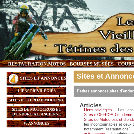
RESTAURATION,MOTOS
BOURSES,MUSÉES
COURS
Sites et Annonc
SITES ET ANNONCES
LIENS PRIVILÉGIÉS
Petites annonces,sites d'enduro
SITES D’OFFROAD MODERNE
Articles
SITES DE MOTOCROSS ET
Liens privilégiés
— Les liens 
D’ENDURO À L’ANCIENNE
Sites d’OFFROAD moderne
Sites de Motocross et d’endu
W ANNONCES
les incontournables et ceux 
notamment "restaurations"
w Annonces
— La rubrique pet