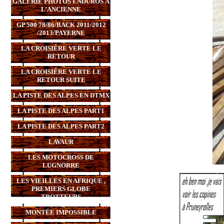
GALERIE PHOTOS ENDUROS À
L’ANCIENNE
GP 500 78/86/BACK 2011/2012
/2013/PAYERNE
LA CROISIÈRE VERTE LE
RETOUR
LA CROISIÈRE VERTE LE
RETOUR SUITE
LA PISTE DES ALPES EN DTMX
LA PISTE DES ALPES PART1
LA PISTE DES ALPES PART2
LAVAUR
LES MOTOCROSS DE
LUGNORRE
LES VIEILLES EN AFRIQUE ,
PREMIERS GLOBE
TROTTEURS
MONTÉE IMPOSSIBLE