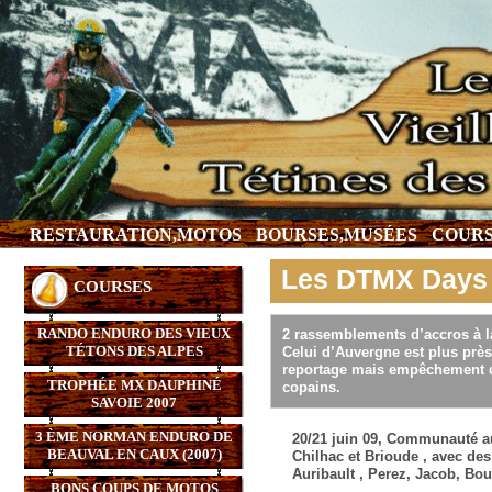
RESTAURATION,MOTOS
BOURSES,MUSÉES
COURS
Les DTMX Days
COURSES
RANDO ENDURO DES VIEUX
2 rassemblements d’accros à l
TÉTONS DES ALPES
Celui d’Auvergne est plus près 
reportage mais empêchement de 
TROPHÉE MX DAUPHINÉ
copains.
SAVOIE 2007
3 ÈME NORMAN ENDURO DE
20/21 juin 09, Communauté 
BEAUVAL EN CAUX (2007)
Chilhac et Brioude , avec des
Auribault , Perez, Jacob, Bou
BONS COUPS DE MOTOS