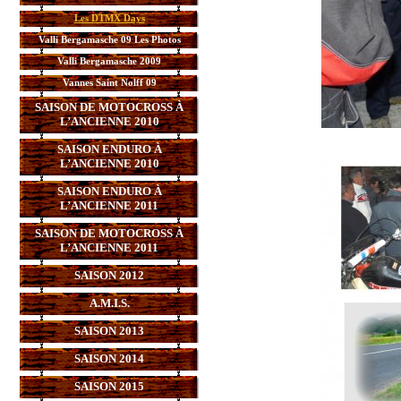
Les DTMX Days
Valli Bergamasche 09 Les Photos
Valli Bergamasche 2009
Vannes Saint Nolff 09
SAISON DE MOTOCROSS À
L’ANCIENNE 2010
SAISON ENDURO À
L’ANCIENNE 2010
SAISON ENDURO À
L’ANCIENNE 2011
SAISON DE MOTOCROSS À
L’ANCIENNE 2011
SAISON 2012
A.M.I.S.
SAISON 2013
SAISON 2014
SAISON 2015