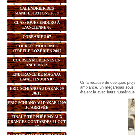
CALENDRIER DES
MANIFESTATIONS 2008
CLASSIQUES ENDURO À
L’ANCIENNE 06
CORBARIEU 07
COURSES MODERNES
+TRÈFLE LOZÉRIEN 2007
COURSES MODERNES EN
ANCIENNES
ENDURANCE DE MAGNAC
LAVAL FIN JUIN 07
On a recausé de quelques pro
ambiance, un mégarepas sous le
ERIC SCHIANO AU DAKAR 09
étaient là avec leurs numériques
J0/J5
ERIC SCHIANO AU DAKAR 2009
J6/ARRIVÉE
FINALE TROPHÉE MX AUX
GRANGES GONTARDES 21 OCT
07