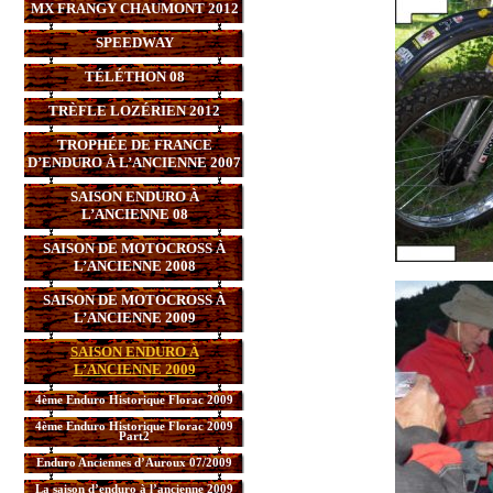
MX FRANGY CHAUMONT 2012
SPEEDWAY
TÉLÉTHON 08
TRÈFLE LOZÉRIEN 2012
TROPHÉE DE FRANCE
D’ENDURO À L’ANCIENNE 2007
SAISON ENDURO À
L’ANCIENNE 08
SAISON DE MOTOCROSS À
L’ANCIENNE 2008
SAISON DE MOTOCROSS À
L’ANCIENNE 2009
SAISON ENDURO À
L’ANCIENNE 2009
4ème Enduro Historique Florac 2009
4ème Enduro Historique Florac 2009
Part2
Enduro Anciennes d’Auroux 07/2009
La saison d’enduro à l’ancienne 2009