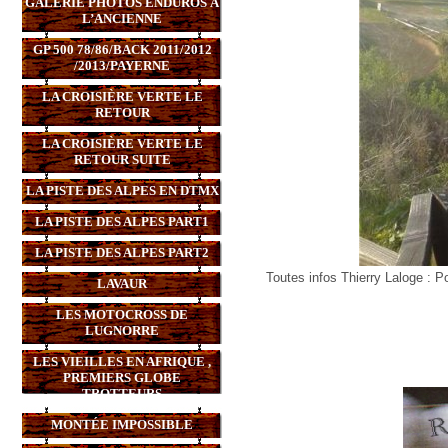
GALERIE PHOTOS ENDUROS À
L’ANCIENNE
GP 500 78/86/BACK 2011/2012
/2013/PAYERNE
LA CROISIÈRE VERTE LE
RETOUR
LA CROISIÈRE VERTE LE
RETOUR SUITE
LA PISTE DES ALPES EN DTMX
LA PISTE DES ALPES PART1
LA PISTE DES ALPES PART2
Toutes infos Thierry Laloge : P
LAVAUR
LES MOTOCROSS DE
LUGNORRE
LES VIEILLES EN AFRIQUE ,
PREMIERS GLOBE
TROTTEURS
MONTÉE IMPOSSIBLE