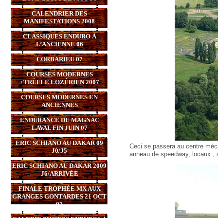
CALENDRIER DES
MANIFESTATIONS 2008
CLASSIQUES ENDURO À
L’ANCIENNE 06
CORBARIEU 07
COURSES MODERNES
+TRÈFLE LOZÉRIEN 2007
COURSES MODERNES EN
ANCIENNES
ENDURANCE DE MAGNAC
LAVAL FIN JUIN 07
ERIC SCHIANO AU DAKAR 09
Ceci se passera au centre mé
J0/J5
anneau de speedway, locaux , s
ERIC SCHIANO AU DAKAR 2009
J6/ARRIVÉE
FINALE TROPHÉE MX AUX
GRANGES GONTARDES 21 OCT
07