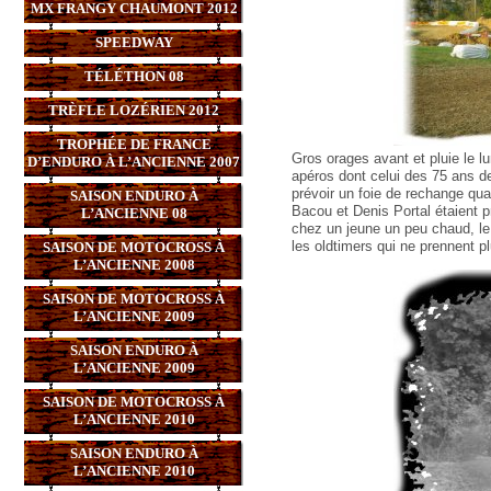
MX FRANGY CHAUMONT 2012
SPEEDWAY
TÉLÉTHON 08
TRÈFLE LOZÉRIEN 2012
TROPHÉE DE FRANCE
Gros orages avant et pluie le 
D’ENDURO À L’ANCIENNE 2007
apéros dont celui des 75 ans de
prévoir un foie de rechange qu
SAISON ENDURO À
Bacou et Denis Portal étaient 
L’ANCIENNE 08
chez un jeune un peu chaud, le
les oldtimers qui ne prennent p
SAISON DE MOTOCROSS À
L’ANCIENNE 2008
SAISON DE MOTOCROSS À
L’ANCIENNE 2009
SAISON ENDURO À
L’ANCIENNE 2009
SAISON DE MOTOCROSS À
L’ANCIENNE 2010
SAISON ENDURO À
L’ANCIENNE 2010