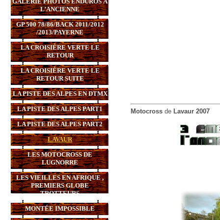
GALERIE PHOTOS ENDUROS À
L’ANCIENNE
GP 500 78/86/BACK 2011/2012
/2013/PAYERNE
LA CROISIÈRE VERTE LE
RETOUR
LA CROISIÈRE VERTE LE
RETOUR SUITE
LA PISTE DES ALPES EN DTMX
LA PISTE DES ALPES PART1
Motocross
de
Lavaur 2007
LA PISTE DES ALPES PART2
LAVAUR
LES MOTOCROSS DE
LUGNORRE
LES VIEILLES EN AFRIQUE ,
PREMIERS GLOBE
TROTTEURS
MONTÉE IMPOSSIBLE