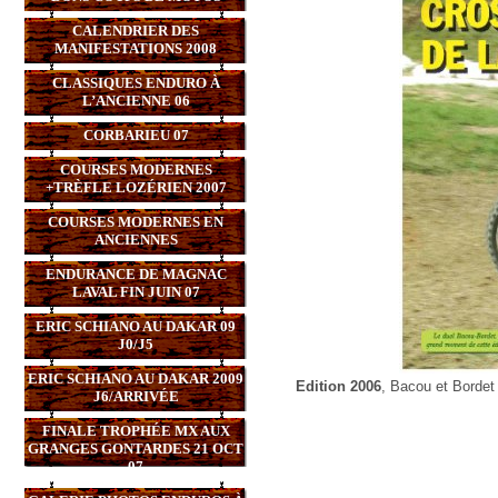
CALENDRIER DES
MANIFESTATIONS 2008
CLASSIQUES ENDURO À
L’ANCIENNE 06
CORBARIEU 07
COURSES MODERNES
+TRÈFLE LOZÉRIEN 2007
COURSES MODERNES EN
ANCIENNES
ENDURANCE DE MAGNAC
LAVAL FIN JUIN 07
ERIC SCHIANO AU DAKAR 09
J0/J5
ERIC SCHIANO AU DAKAR 2009
Edition 2006
, Bacou et Bordet
J6/ARRIVÉE
FINALE TROPHÉE MX AUX
GRANGES GONTARDES 21 OCT
07