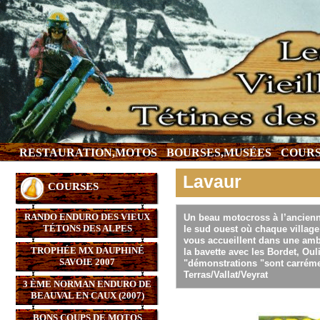
RESTAURATION,MOTOS
BOURSES,MUSÉES
COURS
Lavaur
COURSES
RANDO ENDURO DES VIEUX
Un beau motocross à l’ancienne
TÉTONS DES ALPES
le sud ouest où chaque villag
vous accueillent dans une ambi
TROPHÉE MX DAUPHINÉ
la bavette avec les Bordet, Ou
SAVOIE 2007
"démonstrations "sont carrém
Terras/Vallat/Veyrat
3 ÈME NORMAN ENDURO DE
BEAUVAL EN CAUX (2007)
BONS COUPS DE MOTOS