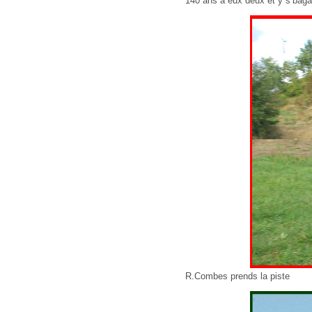
140 ans à eux deux et y s’baga
R.Combes prends la piste