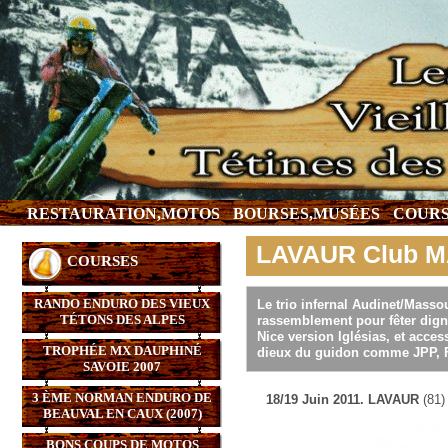
RESTAURATION,MOTOS
BOURSES,MUSÉES
COURS
LAVAUR Club M
COURSES
RANDO ENDURO DES VIEUX
Le trio infernal Audinet/Masso
TÉTONS DES ALPES
rassemblement pour fêter dign
Nice version Iglésias, et acce
TROPHÉE MX DAUPHINÉ
dieux du guidon comme JPP, F
SAVOIE 2007
3 ÈME NORMAN ENDURO DE
18/19 Juin 2011. LAVAUR
(81)
BEAUVAL EN CAUX (2007)
BONS COUPS DE MOTOS