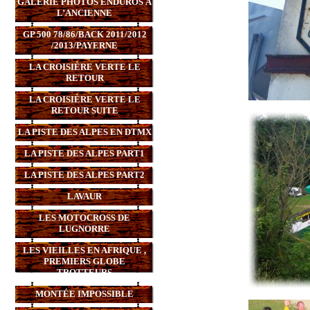
GALERIE PHOTOS ENDUROS À
L’ANCIENNE
GP 500 78/86/BACK 2011/2012
/2013/PAYERNE
LA CROISIÈRE VERTE LE
RETOUR
LA CROISIÈRE VERTE LE
RETOUR SUITE
LA PISTE DES ALPES EN DTMX
LA PISTE DES ALPES PART1
LA PISTE DES ALPES PART2
LAVAUR
LES MOTOCROSS DE
LUGNORRE
LES VIEILLES EN AFRIQUE ,
PREMIERS GLOBE
TROTTEURS
MONTÉE IMPOSSIBLE