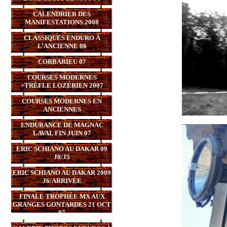
CALENDRIER DES
MANIFESTATIONS 2008
CLASSIQUES ENDURO À
L’ANCIENNE 06
CORBARIEU 07
COURSES MODERNES
+TRÈFLE LOZÉRIEN 2007
COURSES MODERNES EN
ANCIENNES
ENDURANCE DE MAGNAC
LAVAL FIN JUIN 07
ERIC SCHIANO AU DAKAR 09
J0/J5
ERIC SCHIANO AU DAKAR 2009
J6/ARRIVÉE
FINALE TROPHÉE MX AUX
GRANGES GONTARDES 21 OCT
07