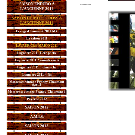
SAISON ENDURO À
---------
L’ANCIENNE 2011
SAISON DE MOTOCROSS À
L’ANCIENNE 2011
Frangy-Chaumont 2011 MX
La saison 2011
LAVAUR Club MAICO 2011
Lugnorre 2011 1 ère partie
Lugnorre 2011 2 samedi essais
Lugnorre 2011 3 dimanche
Lugnorre 2011 4 fin
Motocross vintage Frangy Chaumont
part 2
Motocross vintage Frangy-Chaumont 1
Payerne 2012
SAISON 2012
A.M.I.S.
SAISON 2013