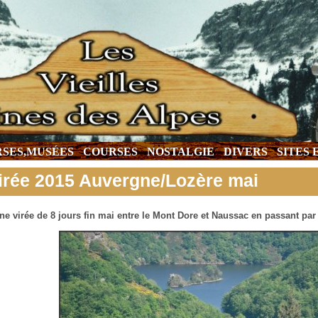
SES,MUSÉES
COURSES
NOSTALGIE
DIVERS
SITES
irée 2015 Auvergne/Lozère mai
ne virée de 8 jours fin mai entre le Mont Dore et Naussac en passant pa