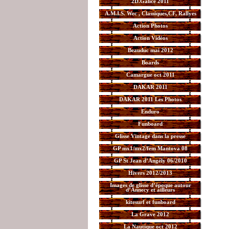
2D.Galice 2011
A.M.I.S. Wec , Classiques,CF, Rallyes
Action Photos
Action Vidéos
Beauduc mai 2012
Boards
Camargue oct 2011
DAKAR 2011
DAKAR 2011 Les Photos
Enduro
Funboard
Glisse Vintage dans la presse
GP mx1/mx2/fem Mantova 08
GP St Jean d’Angély 06/2010
Hivers 2012/2013
Images de glisse d’époque autour
d’Annecy et ailleurs
kitesurf et funboard
La Grave 2012
La Nautique oct 2012