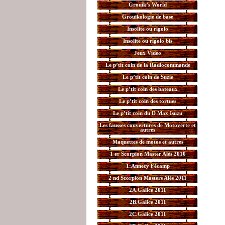
Grouik’s World
Grouikologie de base
Insolite ou rigolo
Insolite ou rigolo bis
Jeux Vidéo
Le p’tit coin de la Radiocommande
Le p’tit coin de Suzie
Le p’tit coin des bateaux
Le p’tit coin des tortues
Le p’tit coin du D Max Isuzu
Les fausses couvertures de Motoverte et
autres
Maquettes de motos et autres
1 er Scorpion Master Alès 2010
1:Annecy Fécamp
2 nd Scorpion Masters Alès 2011
2A.Galice 2011
2B.Galice 2011
2C.Galice 2011