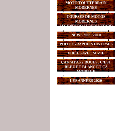
MOTO TOUTTERRAIN
MODERNES
COURSES DE MOTOS
MODERNES
MX,ENDURO,SUPERMOTARD
NEWS 2009/2010
PHOTOGRAPHIES DIVERSES
VIRÉES AVEC SUZIE
ÇA N’A PAS 2 ROUES , C’EST
BLEU ET BLANC ET ÇÀ
MOUILLE
LES ANNÉES 2020