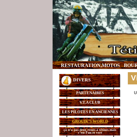
RESTAURATION,MOTOS
BOUR
V
DIVERS
PARTENAIRES
U
V.T.A CLUB
LES PILOTES EN ANCIENNES
GROUIK’S WORLD
çà n’a pas deux roues à tétines mais
c’est Fun et vert