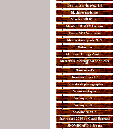
Le p’tit coin du Weta 4.4
Machines modernes
Mende 2008 W.E.C.
Mende 2011 WEC 1er jour
Mende 2011 WEC suite
Montée Auvergnate 2009
Motocross
Motocross Frangy Aout 09
Motocross International de Valence
02/09
Outremer 45
Outremer Cup 2015
Portraits de photographes
Salons nautiques
Sardaigne 2012
Sardaigne 2013
Snowboard 2013
Snowboard 2014 au Grand Bornand
SNOWBOARD d’époque