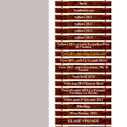
Spots
Trombinoscope
Valloire 2011
Valloire 2012
Valloire 2013
Valloire 2014
Valloire 2015 et virée Parpaillon/Piste
de l’Assieta
Virée 2015 Auvergne/Lozère mai
Virée 2015 avril La Grande Motte
Virée 2015 Juin Lézardrieux /Mx de
Vannes
Virée Avril 2014
Virée juin 2014 Annecy Brest
Virée Octobre 2014 La Franqui,
Lacanau, La Torche
Virées glisse d’automne 2012
Wheelings
Wéta Naussac 2015
GLISSE VINTAGE