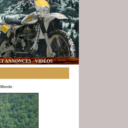
 ET ANNONCES
VIDÉOS
r Mende
.