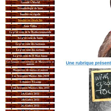
Grouik’s World
Grouikologie de base
Insolite ou rigolo
Insolite ou rigolo bis
Jeux Vidéo
Le p’tit coin de la Radiocommande
Le p’tit coin de Suzie
Le p’tit coin des bateaux
Le p’tit coin des tortues
Le p’tit coin du D Max Isuzu
Les fausses couvertures de Motoverte et
Une rubrique présen
autres
Maquettes de motos et autres
1 er Scorpion Master Alès 2010
1:Annecy Fécamp
2 nd Scorpion Masters Alès 2011
2A.Galice 2011
2B.Galice 2011
2C.Galice 2011