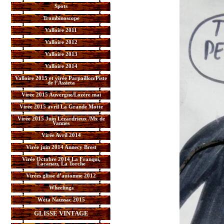
Spots
Trombinoscope
Valloire 2011
Valloire 2012
Valloire 2013
Valloire 2014
Valloire 2015 et virée Parpaillon/Piste
de l’Assieta
Virée 2015 Auvergne/Lozère mai
Virée 2015 avril La Grande Motte
Virée 2015 Juin Lézardrieux /Mx de
Vannes
Virée Avril 2014
Virée juin 2014 Annecy Brest
Virée Octobre 2014 La Franqui,
Lacanau, La Torche
Virées glisse d’automne 2012
Wheelings
Wéta Naussac 2015
GLISSE VINTAGE