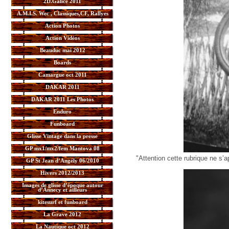
2D.Galice 2011
A.M.I.S. Wec , Classiques,CF, Rallyes
Action Photos
Action Vidéos
Beauduc mai 2012
Boards
Camargue oct 2011
DAKAR 2011
DAKAR 2011 Les Photos
Enduro
Funboard
Glisse Vintage dans la presse
GP mx1/mx2/fem Mantova 08
"Attention cette rubrique ne s
GP St Jean d’Angély 06/2010
Hivers 2012/2013
Images de glisse d’époque autour
d’Annecy et ailleurs
kitesurf et funboard
La Grave 2012
La Nautique oct 2012