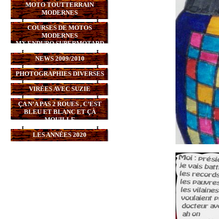
MOTO TOUTTERRAIN
MODERNES
COURSES DE MOTOS
MODERNES
MX,ENDURO,SUPERMOTARD
NEWS 2009/2010
PHOTOGRAPHIES DIVERSES
VIRÉES AVEC SUZIE
ÇA N’A PAS 2 ROUES , C’EST
BLEU ET BLANC ET ÇÀ
MOUILLE
LES ANNÉES 2020