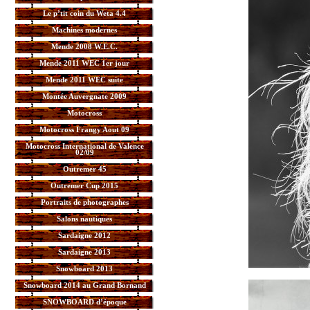
Le p’tit coin du Weta 4.4
Machines modernes
Mende 2008 W.E.C.
Mende 2011 WEC 1er jour
Mende 2011 WEC suite
Montée Auvergnate 2009
Motocross
Motocross Frangy Aout 09
Motocross International de Valence
02/09
Outremer 45
Outremer Cup 2015
Portraits de photographes
Salons nautiques
Sardaigne 2012
Sardaigne 2013
Snowboard 2013
Snowboard 2014 au Grand Bornand
SNOWBOARD d’époque