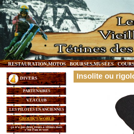
RESTAURATION,MOTOS
BOURSES,MUSÉES
COURS
Insolite ou rigol
DIVERS
PARTENAIRES
V.T.A CLUB
LES PILOTES EN ANCIENNES
GROUIK’S WORLD
çà n’a pas deux roues à tétines mais
c’est Fun et vert