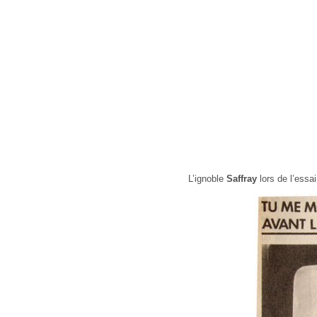
L’ignoble
Saffray
lors de l’essa