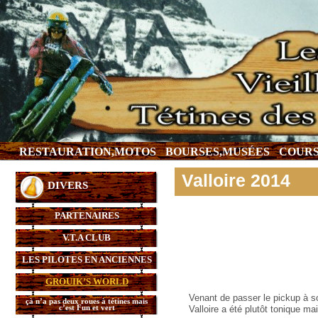
RESTAURATION,MOTOS
BOURSES,MUSÉES
COURS
Valloire 2014
DIVERS
PARTENAIRES
V.T.A CLUB
LES PILOTES EN ANCIENNES
GROUIK’S WORLD
Venant de passer le pickup à so
çà n’a pas deux roues à tétines mais
c’est Fun et vert
Valloire a été plutôt tonique ma