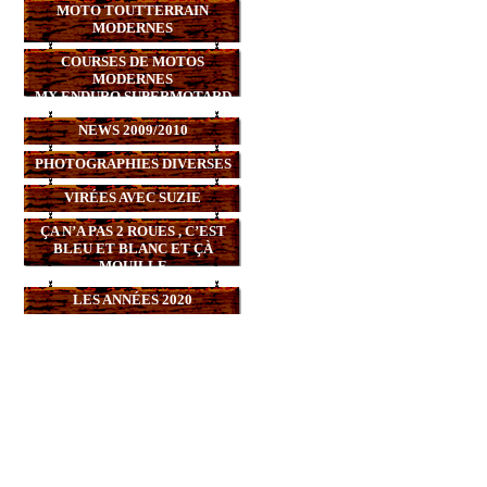
MOTO TOUTTERRAIN
MODERNES
COURSES DE MOTOS
MODERNES
MX,ENDURO,SUPERMOTARD
NEWS 2009/2010
PHOTOGRAPHIES DIVERSES
VIRÉES AVEC SUZIE
ÇA N’A PAS 2 ROUES , C’EST
BLEU ET BLANC ET ÇÀ
MOUILLE
LES ANNÉES 2020