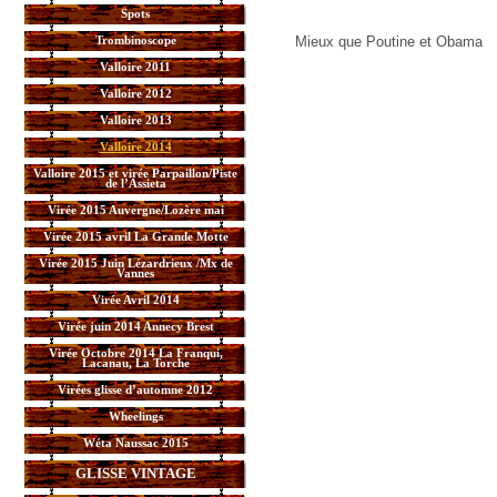
Spots
Trombinoscope
Mieux que Poutine et Obama
Valloire 2011
Valloire 2012
Valloire 2013
Valloire 2014
Valloire 2015 et virée Parpaillon/Piste
de l’Assieta
Virée 2015 Auvergne/Lozère mai
Virée 2015 avril La Grande Motte
Virée 2015 Juin Lézardrieux /Mx de
Vannes
Virée Avril 2014
Virée juin 2014 Annecy Brest
Virée Octobre 2014 La Franqui,
Lacanau, La Torche
Virées glisse d’automne 2012
Wheelings
Wéta Naussac 2015
GLISSE VINTAGE