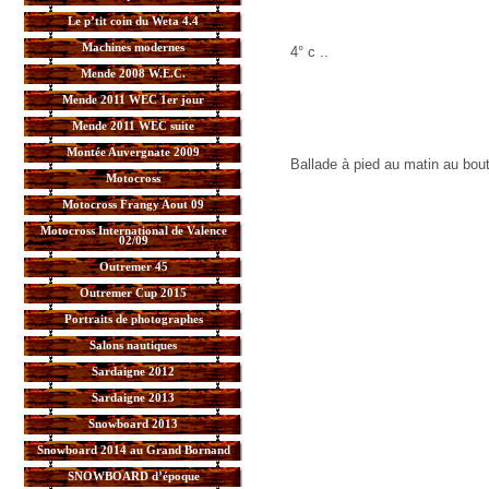
Le p’tit coin du Weta 4.4
Machines modernes
4° c ..
Mende 2008 W.E.C.
Mende 2011 WEC 1er jour
Mende 2011 WEC suite
Montée Auvergnate 2009
Ballade à pied au matin au bou
Motocross
Motocross Frangy Aout 09
Motocross International de Valence
02/09
Outremer 45
Outremer Cup 2015
Portraits de photographes
Salons nautiques
Sardaigne 2012
Sardaigne 2013
Snowboard 2013
Snowboard 2014 au Grand Bornand
SNOWBOARD d’époque