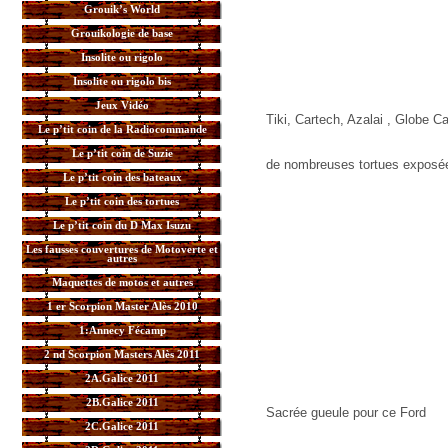
Grouik’s World
Grouikologie de base
Insolite ou rigolo
Insolite ou rigolo bis
Jeux Vidéo
Tiki, Cartech, Azalai , Globe 
Le p’tit coin de la Radiocommande
Le p’tit coin de Suzie
de nombreuses tortues exposée
Le p’tit coin des bateaux
Le p’tit coin des tortues
Le p’tit coin du D Max Isuzu
Les fausses couvertures de Motoverte et
autres
Maquettes de motos et autres
1 er Scorpion Master Alès 2010
1:Annecy Fécamp
2 nd Scorpion Masters Alès 2011
2A.Galice 2011
2B.Galice 2011
Sacrée gueule pour ce Ford
2C.Galice 2011