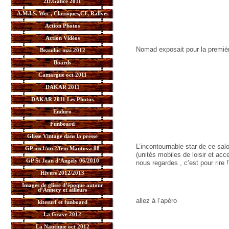
2D.Galice 2011
A.M.I.S. Wec , Classiques,CF, Rallyes
Action Photos
Action Vidéos
Nomad exposait pour la premièr
Beauduc mai 2012
Boards
Camargue oct 2011
DAKAR 2011
DAKAR 2011 Les Photos
Enduro
Funboard
Glisse Vintage dans la presse
L’incontournable star de ce sa
GP mx1/mx2/fem Mantova 08
(unités mobiles de loisir et ac
GP St Jean d’Angély 06/2010
nous regardes , c’est pour rire !
Hivers 2012/2013
Images de glisse d’époque autour
d’Annecy et ailleurs
allez à l’apéro
kitesurf et funboard
La Grave 2012
La Nautique oct 2012