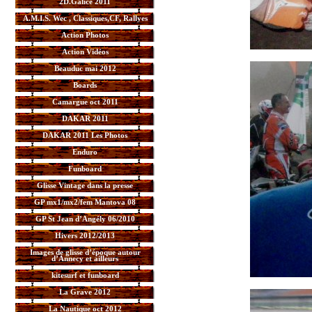
2D.Galice 2011
A.M.I.S. Wec , Classiques,CF, Rallyes
Action Photos
Action Vidéos
Beauduc mai 2012
Boards
Camargue oct 2011
DAKAR 2011
DAKAR 2011 Les Photos
Enduro
Funboard
Glisse Vintage dans la presse
GP mx1/mx2/fem Mantova 08
GP St Jean d’Angély 06/2010
Hivers 2012/2013
Images de glisse d’époque autour
d’Annecy et ailleurs
kitesurf et funboard
La Grave 2012
La Nautique oct 2012