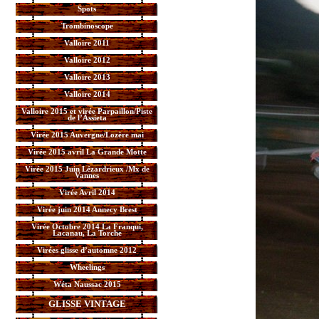
Spots
Trombinoscope
Valloire 2011
Valloire 2012
Valloire 2013
Valloire 2014
Valloire 2015 et virée Parpaillon/Piste
de l’Assieta
Virée 2015 Auvergne/Lozère mai
Virée 2015 avril La Grande Motte
Virée 2015 Juin Lézardrieux /Mx de
Vannes
Virée Avril 2014
Virée juin 2014 Annecy Brest
Virée Octobre 2014 La Franqui,
Lacanau, La Torche
Virées glisse d’automne 2012
Wheelings
Wéta Naussac 2015
GLISSE VINTAGE