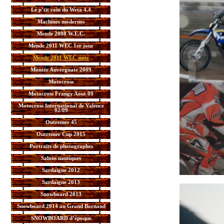
Le p’tit coin du Weta 4.4
Machines modernes
Mende 2008 W.E.C.
Mende 2011 WEC 1er jour
Mende 2011 WEC suite
Montée Auvergnate 2009
Motocross
Motocross Frangy Aout 09
Motocross International de Valence
02/09
Outremer 45
Outremer Cup 2015
Portraits de photographes
Salons nautiques
Sardaigne 2012
Sardaigne 2013
Snowboard 2013
Snowboard 2014 au Grand Bornand
SNOWBOARD d’époque