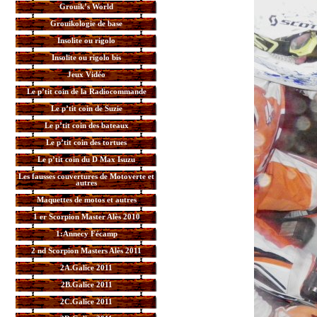
Grouik’s World
Grouikologie de base
Insolite ou rigolo
Insolite ou rigolo bis
Jeux Vidéo
Le p’tit coin de la Radiocommande
Le p’tit coin de Suzie
Le p’tit coin des bateaux
Le p’tit coin des tortues
Le p’tit coin du D Max Isuzu
Les fausses couvertures de Motoverte et
autres
Maquettes de motos et autres
1 er Scorpion Master Alès 2010
1:Annecy Fécamp
2 nd Scorpion Masters Alès 2011
2A.Galice 2011
2B.Galice 2011
2C.Galice 2011