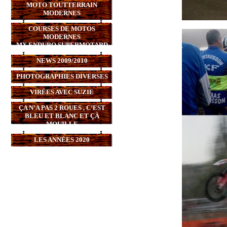
MOTO TOUTTERRAIN
MODERNES
COURSES DE MOTOS
MODERNES
MX,ENDURO,SUPERMOTARD
NEWS 2009/2010
PHOTOGRAPHIES DIVERSES
VIRÉES AVEC SUZIE
ÇA N’A PAS 2 ROUES , C’EST
BLEU ET BLANC ET ÇÀ
MOUILLE
LES ANNÉES 2020