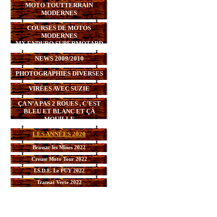
MOTO TOUTTERRAIN
MODERNES
COURSES DE MOTOS
MODERNES
MX,ENDURO,SUPERMOTARD
NEWS 2009/2010
PHOTOGRAPHIES DIVERSES
VIRÉES AVEC SUZIE
ÇA N’A PAS 2 ROUES , C’EST
BLEU ET BLANC ET ÇÀ
MOUILLE
LES ANNÉES 2020
Brassac les Mines 2022
Creuse Moto Tour 2022
I.S.D.E. Le PUY 2022
Transat Verte 2022