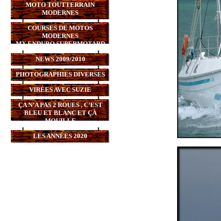
MOTO TOUTTERRAIN
MODERNES
COURSES DE MOTOS
MODERNES
MX,ENDURO,SUPERMOTARD
NEWS 2009/2010
PHOTOGRAPHIES DIVERSES
VIRÉES AVEC SUZIE
ÇA N’A PAS 2 ROUES , C’EST
BLEU ET BLANC ET ÇÀ
MOUILLE
LES ANNÉES 2020