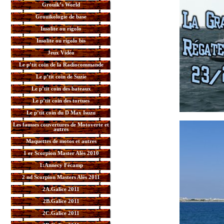
Grouik’s World
Grouikologie de base
Insolite ou rigolo
Insolite ou rigolo bis
Jeux Vidéo
Le p’tit coin de la Radiocommande
Le p’tit coin de Suzie
Le p’tit coin des bateaux
Le p’tit coin des tortues
Le p’tit coin du D Max Isuzu
Les fausses couvertures de Motoverte et
autres
Maquettes de motos et autres
1 er Scorpion Master Alès 2010
1:Annecy Fécamp
2 nd Scorpion Masters Alès 2011
2A.Galice 2011
2B.Galice 2011
2C.Galice 2011