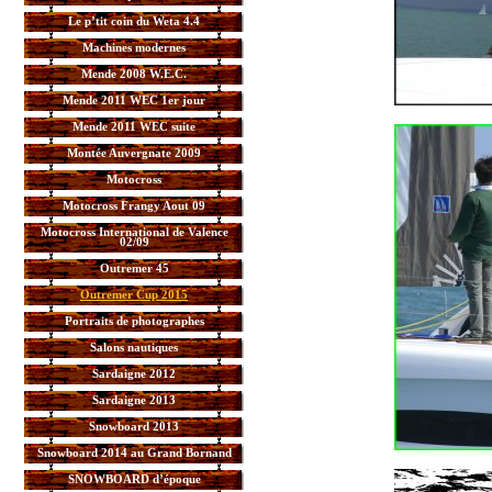
Le p’tit coin du Weta 4.4
Machines modernes
Mende 2008 W.E.C.
Mende 2011 WEC 1er jour
Mende 2011 WEC suite
Montée Auvergnate 2009
Motocross
Motocross Frangy Aout 09
Motocross International de Valence
02/09
Outremer 45
Outremer Cup 2015
Portraits de photographes
Salons nautiques
Sardaigne 2012
Sardaigne 2013
Snowboard 2013
Snowboard 2014 au Grand Bornand
SNOWBOARD d’époque