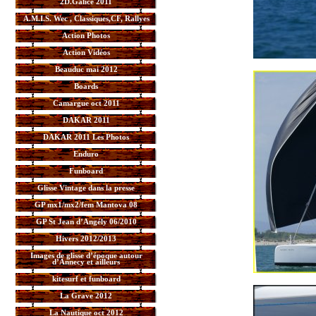
2D.Galice 2011
A.M.I.S. Wec , Classiques,CF, Rallyes
Action Photos
Action Vidéos
Beauduc mai 2012
Boards
Camargue oct 2011
DAKAR 2011
DAKAR 2011 Les Photos
Enduro
Funboard
Glisse Vintage dans la presse
GP mx1/mx2/fem Mantova 08
GP St Jean d’Angély 06/2010
Hivers 2012/2013
Images de glisse d’époque autour
d’Annecy et ailleurs
kitesurf et funboard
La Grave 2012
La Nautique oct 2012