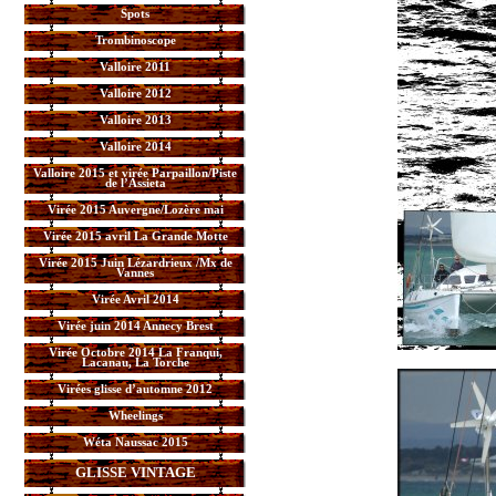
Spots
Trombinoscope
Valloire 2011
Valloire 2012
Valloire 2013
Valloire 2014
Valloire 2015 et virée Parpaillon/Piste
de l’Assieta
Virée 2015 Auvergne/Lozère mai
Virée 2015 avril La Grande Motte
Virée 2015 Juin Lézardrieux /Mx de
Vannes
Virée Avril 2014
Virée juin 2014 Annecy Brest
Virée Octobre 2014 La Franqui,
Lacanau, La Torche
Virées glisse d’automne 2012
Wheelings
Wéta Naussac 2015
GLISSE VINTAGE