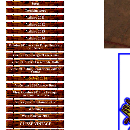
Spots
Trombinoscope
Valloire 2011
Valloire 2012
Valloire 2013
Valloire 2014
Valloire 2015 et virée Parpaillon/Piste
de l’Assieta
Virée 2015 Auvergne/Lozère mai
Virée 2015 avril La Grande Motte
Virée 2015 Juin Lézardrieux /Mx de
Vannes
Virée Avril 2014
Virée juin 2014 Annecy Brest
Virée Octobre 2014 La Franqui,
Lacanau, La Torche
Virées glisse d’automne 2012
Wheelings
Wéta Naussac 2015
GLISSE VINTAGE