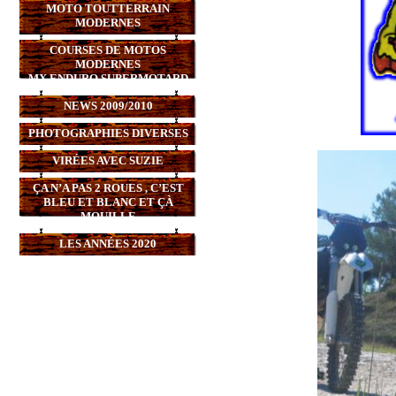
MOTO TOUTTERRAIN
MODERNES
COURSES DE MOTOS
MODERNES
MX,ENDURO,SUPERMOTARD
NEWS 2009/2010
PHOTOGRAPHIES DIVERSES
VIRÉES AVEC SUZIE
ÇA N’A PAS 2 ROUES , C’EST
BLEU ET BLANC ET ÇÀ
MOUILLE
LES ANNÉES 2020