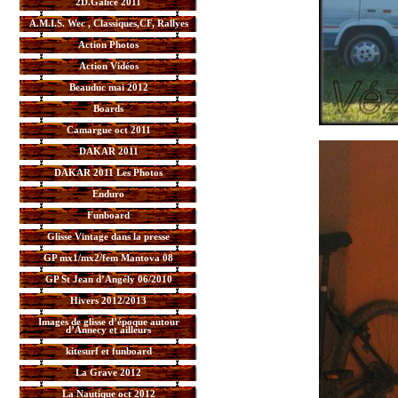
2D.Galice 2011
A.M.I.S. Wec , Classiques,CF, Rallyes
Action Photos
Action Vidéos
Beauduc mai 2012
Boards
Camargue oct 2011
DAKAR 2011
DAKAR 2011 Les Photos
Enduro
Funboard
Glisse Vintage dans la presse
GP mx1/mx2/fem Mantova 08
GP St Jean d’Angély 06/2010
Hivers 2012/2013
Images de glisse d’époque autour
d’Annecy et ailleurs
kitesurf et funboard
La Grave 2012
La Nautique oct 2012