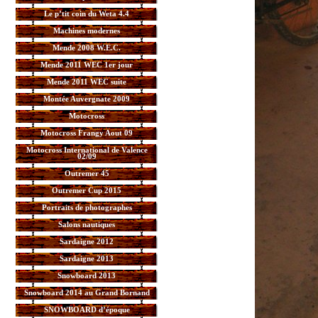
Le p’tit coin du Weta 4.4
Machines modernes
Mende 2008 W.E.C.
Mende 2011 WEC 1er jour
Mende 2011 WEC suite
Montée Auvergnate 2009
Motocross
Motocross Frangy Aout 09
Motocross International de Valence
02/09
Outremer 45
Outremer Cup 2015
Portraits de photographes
Salons nautiques
Sardaigne 2012
Sardaigne 2013
Snowboard 2013
Snowboard 2014 au Grand Bornand
SNOWBOARD d’époque