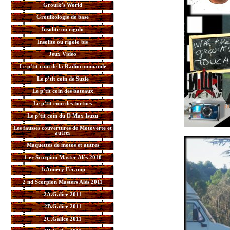
Grouik’s World
Grouikologie de base
Insolite ou rigolo
Insolite ou rigolo bis
Jeux Vidéo
Le p’tit coin de la Radiocommande
Le p’tit coin de Suzie
Le p’tit coin des bateaux
Le p’tit coin des tortues
Le p’tit coin du D Max Isuzu
Les fausses couvertures de Motoverte et
autres
Maquettes de motos et autres
1 er Scorpion Master Alès 2010
1:Annecy Fécamp
2 nd Scorpion Masters Alès 2011
2A.Galice 2011
2B.Galice 2011
2C.Galice 2011