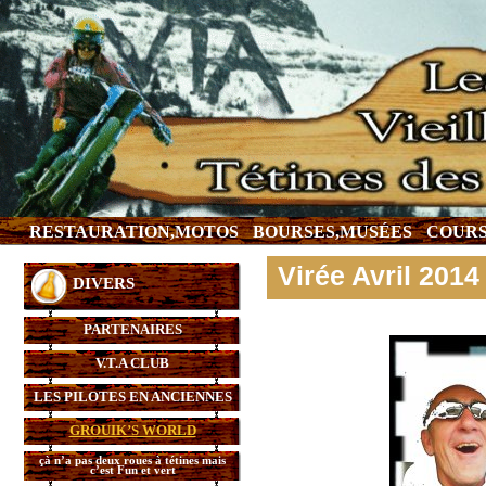
RESTAURATION,MOTOS
BOURSES,MUSÉES
COURS
Virée Avril 2014
DIVERS
PARTENAIRES
V.T.A CLUB
LES PILOTES EN ANCIENNES
GROUIK’S WORLD
çà n’a pas deux roues à tétines mais
c’est Fun et vert