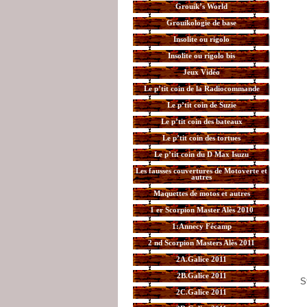
Grouik’s World
Grouikologie de base
Insolite ou rigolo
Insolite ou rigolo bis
Jeux Vidéo
Le p’tit coin de la Radiocommande
Le p’tit coin de Suzie
Le p’tit coin des bateaux
Le p’tit coin des tortues
Le p’tit coin du D Max Isuzu
Les fausses couvertures de Motoverte et
autres
Maquettes de motos et autres
1 er Scorpion Master Alès 2010
1:Annecy Fécamp
2 nd Scorpion Masters Alès 2011
2A.Galice 2011
2B.Galice 2011
S
2C.Galice 2011