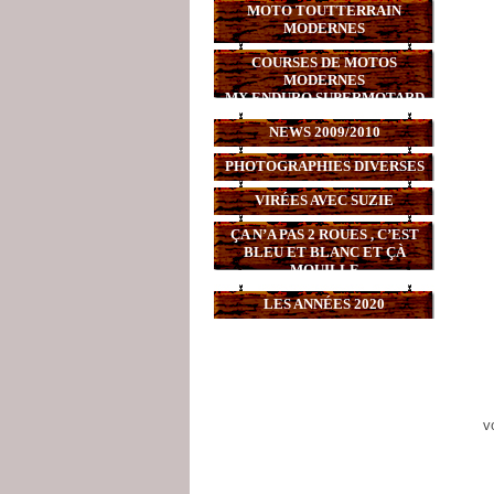
MOTO TOUTTERRAIN
MODERNES
COURSES DE MOTOS
MODERNES
MX,ENDURO,SUPERMOTARD
NEWS 2009/2010
PHOTOGRAPHIES DIVERSES
VIRÉES AVEC SUZIE
ÇA N’A PAS 2 ROUES , C’EST
BLEU ET BLANC ET ÇÀ
MOUILLE
LES ANNÉES 2020
v