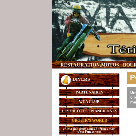
RESTAURATION,MOTOS
BOUR
P
DIVERS
PARTENAIRES
Une
cir
V.T.A CLUB
me
LES PILOTES EN ANCIENNES
GROUIK’S WORLD
çà n’a pas deux roues à tétines mais
c’est Fun et vert