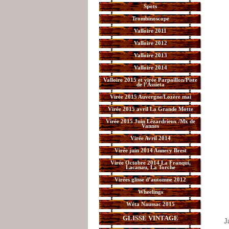
Spots
Trombinoscope
Valloire 2011
Valloire 2012
Valloire 2013
Valloire 2014
Valloire 2015 et virée Parpaillon/Piste
de l’Assieta
Virée 2015 Auvergne/Lozère mai
Virée 2015 avril La Grande Motte
Virée 2015 Juin Lézardrieux /Mx de
Vannes
Virée Avril 2014
Virée juin 2014 Annecy Brest
Virée Octobre 2014 La Franqui,
Lacanau, La Torche
Virées glisse d’automne 2012
Wheelings
Wéta Naussac 2015
GLISSE VINTAGE
J