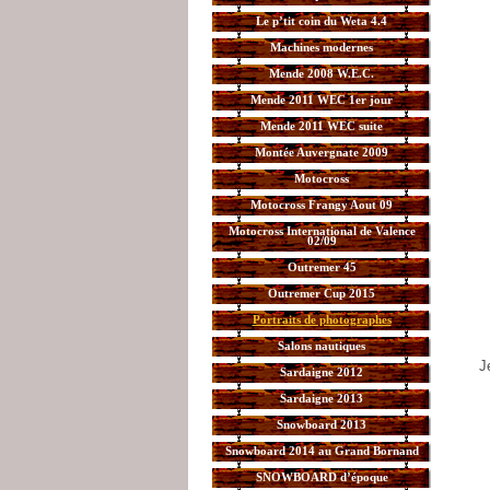
Le p’tit coin du Weta 4.4
Machines modernes
Mende 2008 W.E.C.
Mende 2011 WEC 1er jour
Mende 2011 WEC suite
Montée Auvergnate 2009
Motocross
Motocross Frangy Aout 09
Motocross International de Valence
02/09
Outremer 45
Outremer Cup 2015
Portraits de photographes
Salons nautiques
J
Sardaigne 2012
Sardaigne 2013
Snowboard 2013
Snowboard 2014 au Grand Bornand
SNOWBOARD d’époque