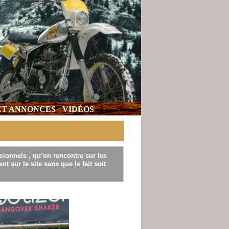
 ET ANNONCES
VIDÉOS
sionnels , qu’on rencontre sur les
t sur le site sans que le fait soit