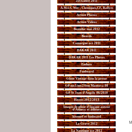
2D.Galice 2011
A.M.I.S. Wec , Classiques,CF, Rallyes
Action Photos
Action Vidéos
Beauduc mai 2012
Boards
Camargue oct 2011
DAKAR 2011
DAKAR 2011 Les Photos
Enduro
Funboard
Glisse Vintage dans la presse
GP mx1/mx2/fem Mantova 08
GP St Jean d’Angély 06/2010
Hivers 2012/2013
Images de glisse d’époque autour
d’Annecy et ailleurs
kitesurf et funboard
M
La Grave 2012
La Nautique oct 2012