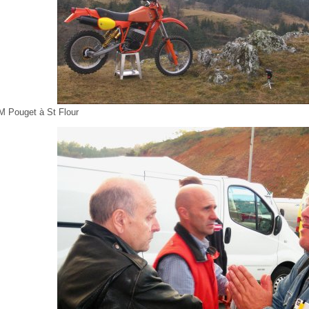
M Pouget à St Flour