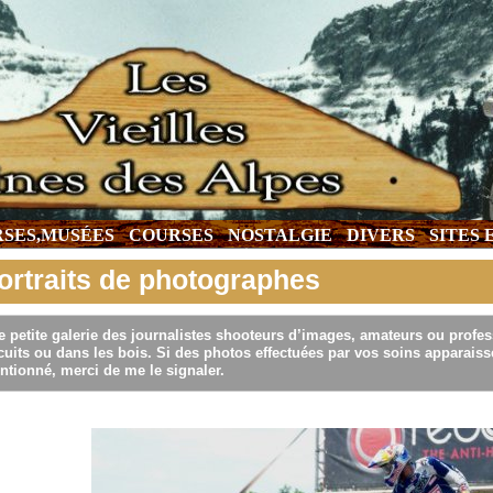
SES,MUSÉES
COURSES
NOSTALGIE
DIVERS
SITES
ortraits de photographes
 petite galerie des journalistes shooteurs d’images, amateurs ou profes
cuits ou dans les bois. Si des photos effectuées par vos soins apparaissen
ntionné, merci de me le signaler.