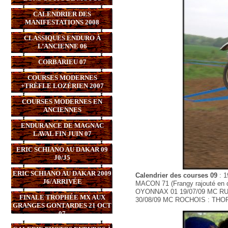
CALENDRIER DES
MANIFESTATIONS 2008
CLASSIQUES ENDURO À
L’ANCIENNE 06
CORBARIEU 07
COURSES MODERNES
+TRÈFLE LOZÉRIEN 2007
COURSES MODERNES EN
ANCIENNES
ENDURANCE DE MAGNAC
LAVAL FIN JUIN 07
ERIC SCHIANO AU DAKAR 09
J0/J5
ERIC SCHIANO AU DAKAR 2009
Calendrier des courses 09
: 
J6/ARRIVÉE
MACON 71 (Frangy rajouté en d
OYONNAX 01 19/07/09 MC R
FINALE TROPHÉE MX AUX
30/08/09 MC ROCHOIS : TH
GRANGES GONTARDES 21 OCT
07