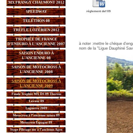
MX FRANGY CHAUMONT 2012
SPEEDWAY
réglement def 09
TÉLÉTHON 08
TRÈFLE LOZÉRIEN 2012
TROPHÉE DE FRANCE
à noter :mettre le chèque d’en
D’ENDURO À L’ANCIENNE 2007
nom de la "Ligue Dauphiné Sav
SAISON ENDURO À
L’ANCIENNE 08
SAISON DE MOTOCROSS À
L’ANCIENNE 2008
SAISON DE MOTOCROSS À
L’ANCIENNE 2009
Finale Trophée MX DS 09 Thorens
Lavaur 09
Lugnorre 2009
Motocross à l’ancienne saison 09
Motocross Espagne 09
Stage Pilotage mx à l’ancienne Agen