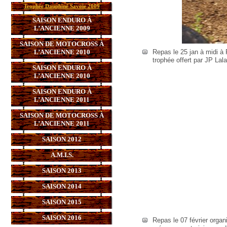
Trophée Dauphiné Savoie 2009
SAISON ENDURO À
L’ANCIENNE 2009
SAISON DE MOTOCROSS À
L’ANCIENNE 2010
Repas le 25 jan à midi à 
trophée offert par JP Lal
SAISON ENDURO À
L’ANCIENNE 2010
SAISON ENDURO À
L’ANCIENNE 2011
SAISON DE MOTOCROSS À
L’ANCIENNE 2011
SAISON 2012
A.M.I.S.
SAISON 2013
SAISON 2014
SAISON 2015
SAISON 2016
Repas le 07 février organ