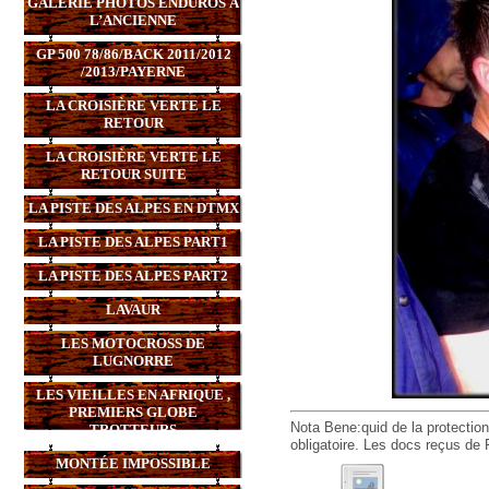
GALERIE PHOTOS ENDUROS À
L’ANCIENNE
GP 500 78/86/BACK 2011/2012
/2013/PAYERNE
LA CROISIÈRE VERTE LE
RETOUR
LA CROISIÈRE VERTE LE
RETOUR SUITE
LA PISTE DES ALPES EN DTMX
LA PISTE DES ALPES PART1
LA PISTE DES ALPES PART2
LAVAUR
LES MOTOCROSS DE
LUGNORRE
LES VIEILLES EN AFRIQUE ,
PREMIERS GLOBE
Nota Bene:quid de la protection
TROTTEURS
obligatoire. Les docs reçus de 
MONTÉE IMPOSSIBLE