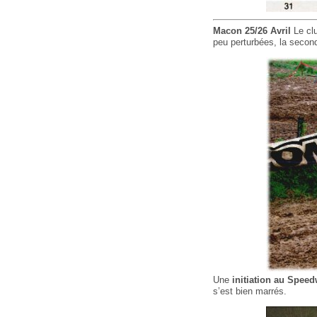
Macon 25/26 Avril
Le clu
peu perturbées, la second
Une
initiation au Spee
s’est bien marrés.