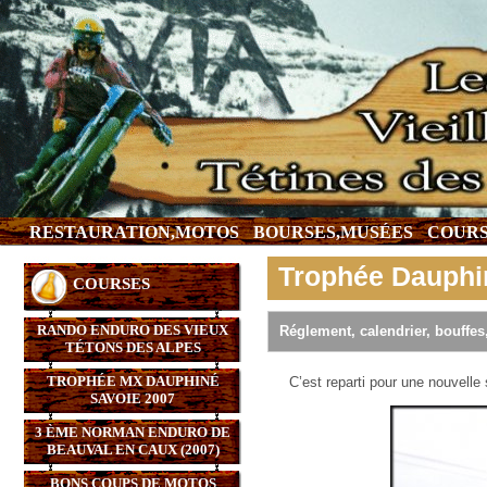
RESTAURATION,MOTOS
BOURSES,MUSÉES
COURS
Trophée Dauphi
COURSES
RANDO ENDURO DES VIEUX
Réglement, calendrier, bouffes
TÉTONS DES ALPES
TROPHÉE MX DAUPHINÉ
C’est reparti pour une nouvell
SAVOIE 2007
3 ÈME NORMAN ENDURO DE
BEAUVAL EN CAUX (2007)
BONS COUPS DE MOTOS