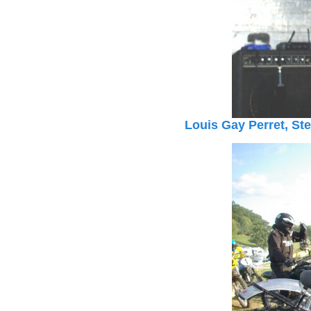
Louis Gay Perret
, St