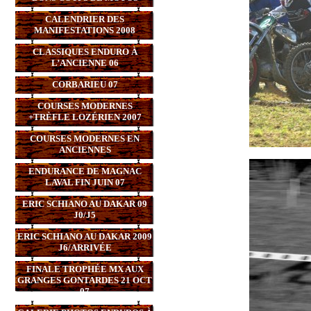
CALENDRIER DES
MANIFESTATIONS 2008
CLASSIQUES ENDURO À
L’ANCIENNE 06
CORBARIEU 07
COURSES MODERNES
+TRÈFLE LOZÉRIEN 2007
COURSES MODERNES EN
ANCIENNES
ENDURANCE DE MAGNAC
LAVAL FIN JUIN 07
ERIC SCHIANO AU DAKAR 09
J0/J5
ERIC SCHIANO AU DAKAR 2009
J6/ARRIVÉE
FINALE TROPHÉE MX AUX
GRANGES GONTARDES 21 OCT
07