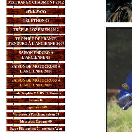
MX FRANGY CHAUMONT 2012
SPEEDWAY
TÉLÉTHON 08
TRÈFLE LOZÉRIEN 2012
TROPHÉE DE FRANCE
D’ENDURO À L’ANCIENNE 2007
SAISON ENDURO À
L’ANCIENNE 08
SAISON DE MOTOCROSS À
L’ANCIENNE 2008
SAISON DE MOTOCROSS À
L’ANCIENNE 2009
Finale Trophée MX DS 09 Thorens
Lavaur 09
Lugnorre 2009
Motocross à l’ancienne saison 09
Motocross Espagne 09
Stage Pilotage mx à l’ancienne Agen