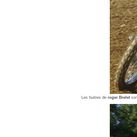
Les huitres de
roger Brelet
son