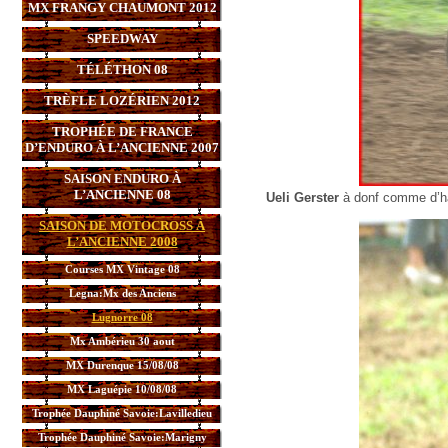
MX FRANGY CHAUMONT 2012
SPEEDWAY
TÉLÉTHON 08
TRÈFLE LOZÉRIEN 2012
TROPHÉE DE FRANCE
D’ENDURO À L’ANCIENNE 2007
SAISON ENDURO À
L’ANCIENNE 08
Ueli Gerster
à donf comme d’ha
SAISON DE MOTOCROSS À
L’ANCIENNE 2008
Courses MX Vintage 08
Legna:Mx des Anciens
Lugnorre 08
Mx Ambérieu 30 aout
MX Durenque 15/08/08
MX Laguépie 10/08/08
Trophée Dauphiné Savoie:Lavilledieu
Trophée Dauphiné Savoie:Marigny