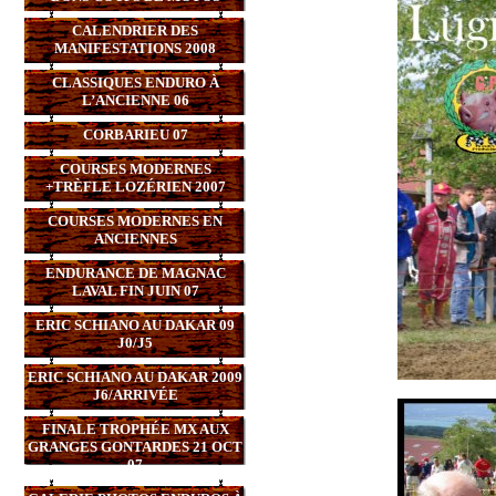
CALENDRIER DES
MANIFESTATIONS 2008
CLASSIQUES ENDURO À
L’ANCIENNE 06
CORBARIEU 07
COURSES MODERNES
+TRÈFLE LOZÉRIEN 2007
COURSES MODERNES EN
ANCIENNES
ENDURANCE DE MAGNAC
LAVAL FIN JUIN 07
ERIC SCHIANO AU DAKAR 09
J0/J5
ERIC SCHIANO AU DAKAR 2009
J6/ARRIVÉE
FINALE TROPHÉE MX AUX
GRANGES GONTARDES 21 OCT
07