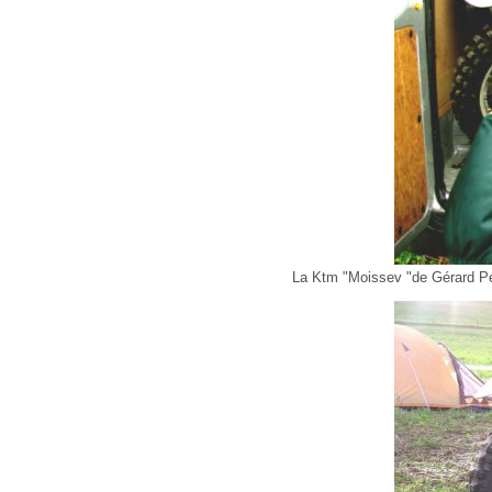
La Ktm "Moissev "de Gérard Pe