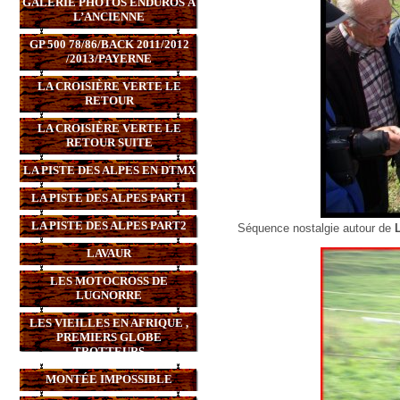
GALERIE PHOTOS ENDUROS À
L’ANCIENNE
GP 500 78/86/BACK 2011/2012
/2013/PAYERNE
LA CROISIÈRE VERTE LE
RETOUR
LA CROISIÈRE VERTE LE
RETOUR SUITE
LA PISTE DES ALPES EN DTMX
LA PISTE DES ALPES PART1
LA PISTE DES ALPES PART2
Séquence nostalgie autour de
LAVAUR
LES MOTOCROSS DE
LUGNORRE
LES VIEILLES EN AFRIQUE ,
PREMIERS GLOBE
TROTTEURS
MONTÉE IMPOSSIBLE