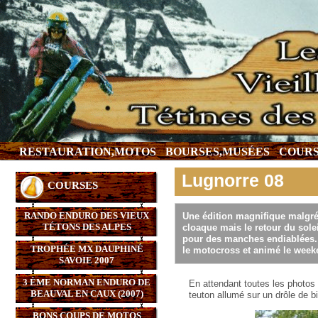
RESTAURATION,MOTOS
BOURSES,MUSÉES
COURS
Lugnorre 08
COURSES
RANDO ENDURO DES VIEUX
Une édition magnifique malgré 
TÉTONS DES ALPES
cloaque mais le retour du sole
pour des manches endiablées. 
TROPHÉE MX DAUPHINÉ
le motocross et animé le weeke
SAVOIE 2007
3 ÈME NORMAN ENDURO DE
En attendant toutes les photos
BEAUVAL EN CAUX (2007)
teuton allumé sur un drôle de b
BONS COUPS DE MOTOS