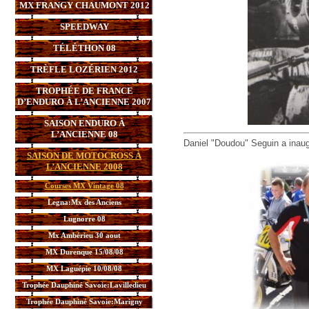
MX FRANGY CHAUMONT 2012
SPEEDWAY
TÉLÉTHON 08
TRÈFLE LOZÉRIEN 2012
TROPHÉE DE FRANCE
D’ENDURO À L’ANCIENNE 2007
SAISON ENDURO À
L’ANCIENNE 08
Daniel "Doudou" Seguin a inau
SAISON DE MOTOCROSS À
L’ANCIENNE 2008
Courses MX Vintage 08
Legna:Mx des Anciens
Lugnorre 08
Mx Ambérieu 30 aout
MX Durenque 15/08/08
MX Laguépie 10/08/08
Trophée Dauphiné Savoie:Lavilledieu
Trophée Dauphiné Savoie:Marigny