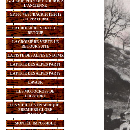
GALERIE PHOTOS ENDUROS À
L’ANCIENNE
GP 500 78/86/BACK 2011/2012
/2013/PAYERNE
LA CROISIÈRE VERTE LE
RETOUR
LA CROISIÈRE VERTE LE
RETOUR SUITE
LA PISTE DES ALPES EN DTMX
LA PISTE DES ALPES PART1
LA PISTE DES ALPES PART2
LAVAUR
LES MOTOCROSS DE
LUGNORRE
LES VIEILLES EN AFRIQUE ,
PREMIERS GLOBE
TROTTEURS
MONTÉE IMPOSSIBLE