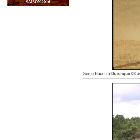
SAISON 2016
Serge Bacou à
Durenque 08
av