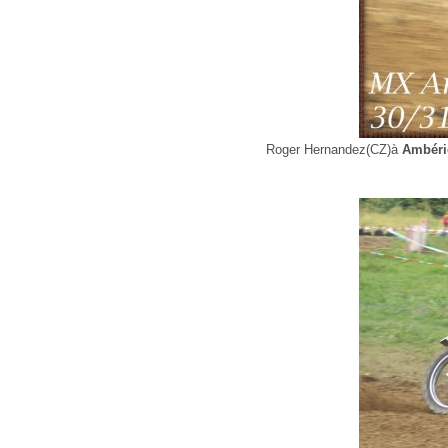
Roger Hernandez(CZ)à
Ambéri