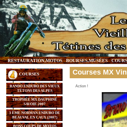
RESTAURATION,MOTOS
BOURSES,MUSÉES
COURS
Courses MX Vin
COURSES
RANDO ENDURO DES VIEUX
Action !
TÉTONS DES ALPES
TROPHÉE MX DAUPHINÉ
SAVOIE 2007
3 ÈME NORMAN ENDURO DE
BEAUVAL EN CAUX (2007)
BONS COUPS DE MOTOS