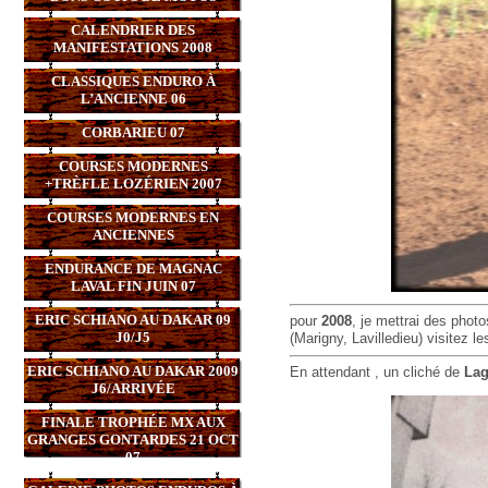
CALENDRIER DES
MANIFESTATIONS 2008
CLASSIQUES ENDURO À
L’ANCIENNE 06
CORBARIEU 07
COURSES MODERNES
+TRÈFLE LOZÉRIEN 2007
COURSES MODERNES EN
ANCIENNES
ENDURANCE DE MAGNAC
LAVAL FIN JUIN 07
ERIC SCHIANO AU DAKAR 09
pour
2008
, je mettrai des pho
J0/J5
(Marigny, Lavilledieu) visitez 
ERIC SCHIANO AU DAKAR 2009
En attendant , un cliché de
Lag
J6/ARRIVÉE
FINALE TROPHÉE MX AUX
GRANGES GONTARDES 21 OCT
07