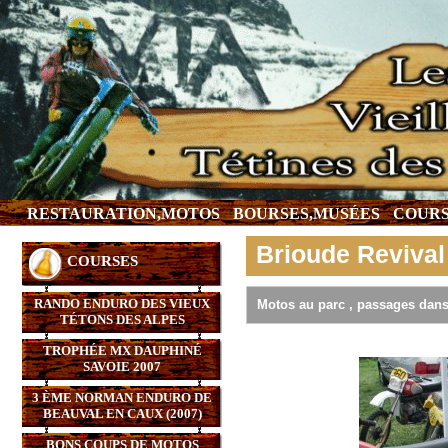
RESTAURATION,MOTOS
BOURSES,MUSÉES
COURS
Brioude Revival 
COURSES
RANDO ENDURO DES VIEUX
Motos au parc , passages dans 
TÉTONS DES ALPES
TROPHÉE MX DAUPHINÉ
SAVOIE 2007
3 ÈME NORMAN ENDURO DE
BEAUVAL EN CAUX (2007)
BONS COUPS DE MOTOS