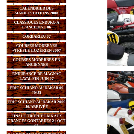
CALENDRIER DES
MANIFESTATIONS 2008
CLASSIQUES ENDURO À
L’ANCIENNE 06
CORBARIEU 07
COURSES MODERNES
+TRÈFLE LOZÉRIEN 2007
COURSES MODERNES EN
ANCIENNES
ENDURANCE DE MAGNAC
LAVAL FIN JUIN 07
ERIC SCHIANO AU DAKAR 09
J0/J5
ERIC SCHIANO AU DAKAR 2009
J6/ARRIVÉE
FINALE TROPHÉE MX AUX
GRANGES GONTARDES 21 OCT
07