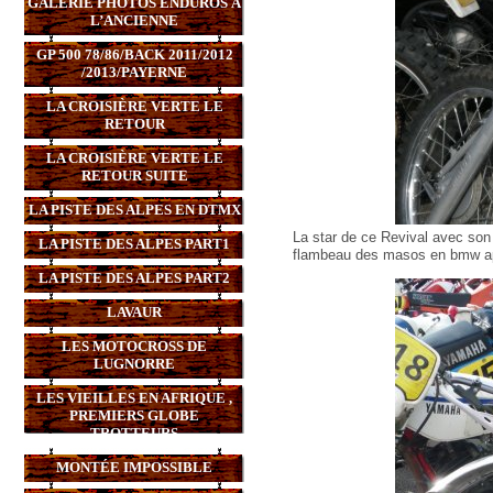
GALERIE PHOTOS ENDUROS À
L’ANCIENNE
GP 500 78/86/BACK 2011/2012
/2013/PAYERNE
LA CROISIÈRE VERTE LE
RETOUR
LA CROISIÈRE VERTE LE
RETOUR SUITE
LA PISTE DES ALPES EN DTMX
La star de ce Revival avec son i
LA PISTE DES ALPES PART1
flambeau des masos en bmw ap
LA PISTE DES ALPES PART2
LAVAUR
LES MOTOCROSS DE
LUGNORRE
LES VIEILLES EN AFRIQUE ,
PREMIERS GLOBE
TROTTEURS
MONTÉE IMPOSSIBLE