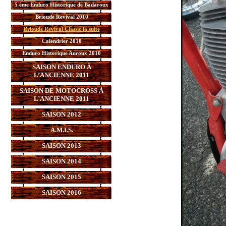
5 ème Enduro Historique de Badaroux
Brioude Revival 2010
Brioude Revival Classic la suite
Calendrier 2010
Enduro Historique Auroux 2010
SAISON ENDURO À
L’ANCIENNE 2011
SAISON DE MOTOCROSS À
L’ANCIENNE 2011
SAISON 2012
A.M.I.S.
SAISON 2013
SAISON 2014
SAISON 2015
SAISON 2016