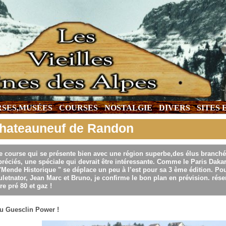
SES,MUSÉES
COURSES
NOSTALGIE
DIVERS
SITES
hateauneuf de Randon
e course qui se présente bien avec une région superbe,des élus branché
réciés, une spéciale qui devrait être intéressante. Comme le Paris Dak
"Mende Historique " se déplace un peu à l’est pour sa 3 ème édition. Pour
letnator, Jean Marc et Bruno, je confirme le bon plan en prévision. rése
re pré 80 et gaz !
u Guesclin Power !