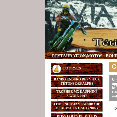
RESTAURATION,MOTOS
BOUR
C
COURSES
RANDO ENDURO DES VIEUX
Un
TÉTONS DES ALPES
app
le 
TROPHÉE MX DAUPHINÉ
Pau
SAVOIE 2007
vot
3 ÈME NORMAN ENDURO DE
BEAUVAL EN CAUX (2007)
D
BONS COUPS DE MOTOS