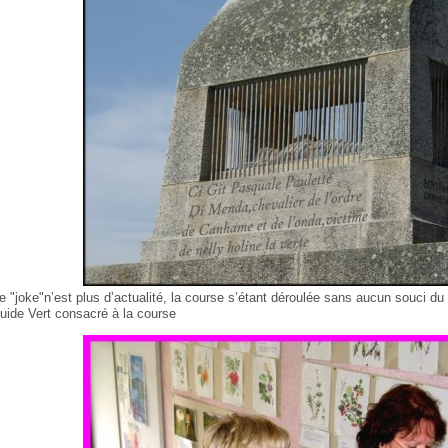
e "joke"n’est plus d’actualité, la course s’étant déroulée sans aucun souci d
uide Vert consacré à la course