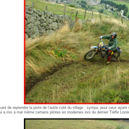
vant de reprendre la piste de l’autre coté du village : sympa, pour ceux ayan
ui a mis à mal même certains pilotes en modernes lors du dernier Trèfle Lozér