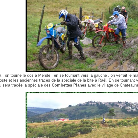
à , on tourne le dos à Mende : en se tournant vers la gauche , on verrait le ma
oste et les anciennes traces de la spéciale de la bite à Raêl. En se tournant ve
ù sera tracée la spéciale des
Combettes Planes
avec le village de Chateaune