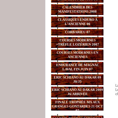
CALENDRIER DES
MANIFESTATIONS 2008
CLASSIQUES ENDURO À
L’ANCIENNE 06
CORBARIEU 07
COURSES MODERNES
+TRÈFLE LOZÉRIEN 2007
COURSES MODERNES EN
ANCIENNES
ENDURANCE DE MAGNAC
LAVAL FIN JUIN 07
ERIC SCHIANO AU DAKAR 09
J0/J5
L
ERIC SCHIANO AU DAKAR 2009
L
J6/ARRIVÉE
c
FINALE TROPHÉE MX AUX
GRANGES GONTARDES 21 OCT
07