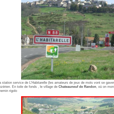
a station service de L’Habitarelle (les amateurs de jeux de mots vont se gave
ozérien. En toile de fonds , le village de
Chateauneuf de Randon
, où on mont
hemin rigolo