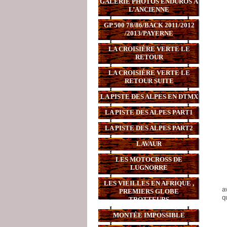
GALERIE PHOTOS ENDUROS À
L’ANCIENNE
GP 500 78/86/BACK 2011/2012
/2013/PAYERNE
LA CROISIÈRE VERTE LE
RETOUR
LA CROISIÈRE VERTE LE
RETOUR SUITE
LA PISTE DES ALPES EN DTMX
LA PISTE DES ALPES PART1
LA PISTE DES ALPES PART2
LAVAUR
LES MOTOCROSS DE
LUGNORRE
LES VIEILLES EN AFRIQUE ,
a
PREMIERS GLOBE
q
TROTTEURS
MONTÉE IMPOSSIBLE