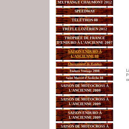
MX FRANGY CHAUMONT 2012
SPEEDWAY
TÉLÉTHON 08
TRÈFLE LOZÉRIEN 2012
TROPHÉE DE FRANCE
D’ENDURO À L’ANCIENNE 2007
SAISON ENDURO À
L’ANCIENNE 08
Chateauneuf de Randon
L
Enduro Vintage 2008
P
Saint Marcel d’Ardèche 08
o
SAISON DE MOTOCROSS À
L’ANCIENNE 2008
SAISON DE MOTOCROSS À
L’ANCIENNE 2009
SAISON ENDURO À
L’ANCIENNE 2009
SAISON DE MOTOCROSS À