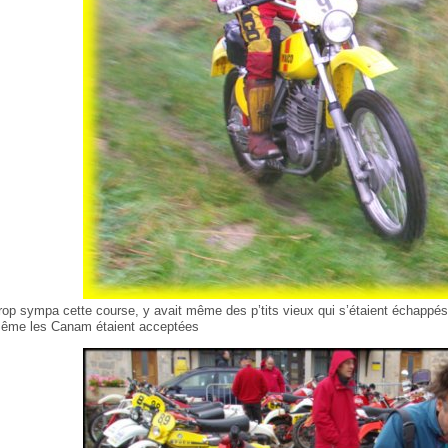
rop sympa cette course, y avait même des p’tits vieux qui s’étaient échappés d
ême les Canam étaient acceptées