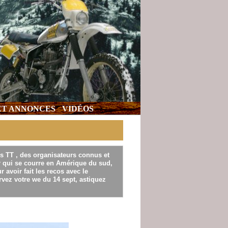
 ET ANNONCES
VIDÉOS
s TT , des organisateurs connus et
ar qui se courre en Amérique du sud,
 avoir fait les recos avec le
rvez votre we du 14 sept, astiquez