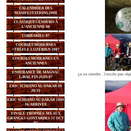
CALENDRIER DES
MANIFESTATIONS 2008
CLASSIQUES ENDURO À
L’ANCIENNE 06
CORBARIEU 07
COURSES MODERNES
+TRÈFLE LOZÉRIEN 2007
COURSES MODERNES EN
ANCIENNES
ENDURANCE DE MAGNAC
ça va viendre , t’excite pas régi
LAVAL FIN JUIN 07
ERIC SCHIANO AU DAKAR 09
J0/J5
ERIC SCHIANO AU DAKAR 2009
J6/ARRIVÉE
FINALE TROPHÉE MX AUX
GRANGES GONTARDES 21 OCT
07