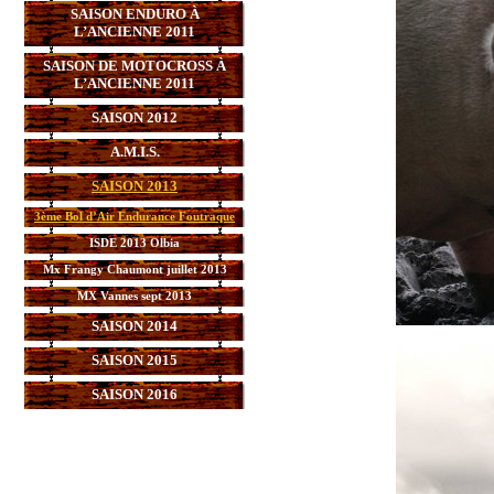
SAISON ENDURO À
L’ANCIENNE 2011
SAISON DE MOTOCROSS À
L’ANCIENNE 2011
SAISON 2012
A.M.I.S.
SAISON 2013
3ème Bol d’Air Endurance Foutraque
ISDE 2013 Olbia
Mx Frangy Chaumont juillet 2013
MX Vannes sept 2013
SAISON 2014
SAISON 2015
SAISON 2016