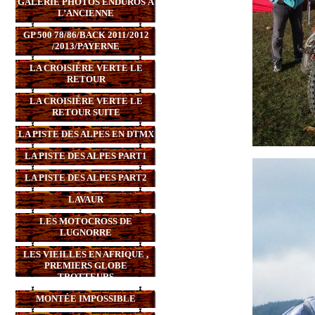
GALERIE PHOTOS ENDUROS À
L’ANCIENNE
GP 500 78/86/BACK 2011/2012
/2013/PAYERNE
LA CROISIÈRE VERTE LE
RETOUR
LA CROISIÈRE VERTE LE
RETOUR SUITE
LA PISTE DES ALPES EN DTMX
LA PISTE DES ALPES PART1
LA PISTE DES ALPES PART2
LAVAUR
LES MOTOCROSS DE
LUGNORRE
LES VIEILLES EN AFRIQUE ,
PREMIERS GLOBE
TROTTEURS
MONTÉE IMPOSSIBLE