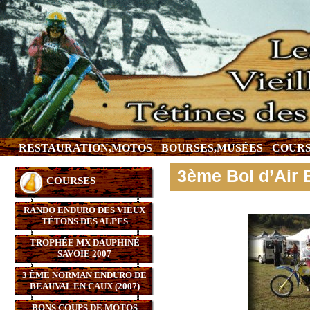
RESTAURATION,MOTOS
BOURSES,MUSÉES
COURS
3ème Bol d’Air
COURSES
RANDO ENDURO DES VIEUX
TÉTONS DES ALPES
TROPHÉE MX DAUPHINÉ
SAVOIE 2007
3 ÈME NORMAN ENDURO DE
BEAUVAL EN CAUX (2007)
BONS COUPS DE MOTOS