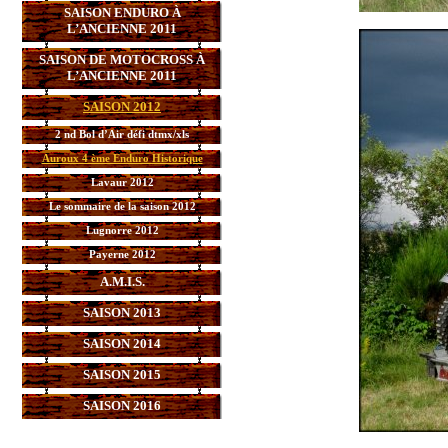
SAISON ENDURO À
L’ANCIENNE 2011
SAISON DE MOTOCROSS À
L’ANCIENNE 2011
SAISON 2012
2 nd Bol d’Air défi dtmx/xls
Auroux 4 ème Enduro Historique
Lavaur 2012
Le sommaire de la saison 2012
Lugnorre 2012
Payerne 2012
A.M.I.S.
SAISON 2013
SAISON 2014
SAISON 2015
SAISON 2016