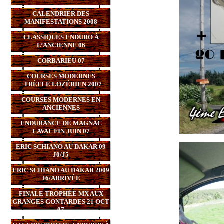
CALENDRIER DES
MANIFESTATIONS 2008
CLASSIQUES ENDURO À
L’ANCIENNE 06
CORBARIEU 07
COURSES MODERNES
+TRÈFLE LOZÉRIEN 2007
COURSES MODERNES EN
ANCIENNES
ENDURANCE DE MAGNAC
LAVAL FIN JUIN 07
ERIC SCHIANO AU DAKAR 09
J0/J5
ERIC SCHIANO AU DAKAR 2009
J6/ARRIVÉE
FINALE TROPHÉE MX AUX
GRANGES GONTARDES 21 OCT
07