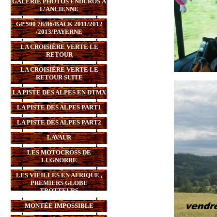
GALERIE PHOTOS ENDUROS À
L’ANCIENNE
GP 500 78/86/BACK 2011/2012
/2013/PAYERNE
LA CROISIÈRE VERTE LE
RETOUR
LA CROISIÈRE VERTE LE
RETOUR SUITE
LA PISTE DES ALPES EN DTMX
LA PISTE DES ALPES PART1
LA PISTE DES ALPES PART2
LAVAUR
LES MOTOCROSS DE
LUGNORRE
LES VIEILLES EN AFRIQUE ,
PREMIERS GLOBE
TROTTEURS
MONTÉE IMPOSSIBLE