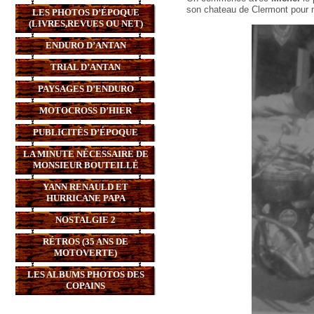
son chateau de Clermont pour m
LES PHOTOS D’ÉPOQUE
(LIVRES,REVUES OU NET)
ENDURO D’ANTAN
TRIAL D’ANTAN
PAYSAGES D’ENDURO
MOTOCROSS D’HIER
PUBLICITÉS D’ÉPOQUE
LA MINUTE NÉCESSAIRE DE
MONSIEUR BOUTEILLÉ
YANN RENAULD ET
HURRICANE PAPA
NOSTALGIE 2
RÉTROS (35 ANS DE
MOTOVERTE)
LES ALBUMS PHOTOS DES
COPAINS