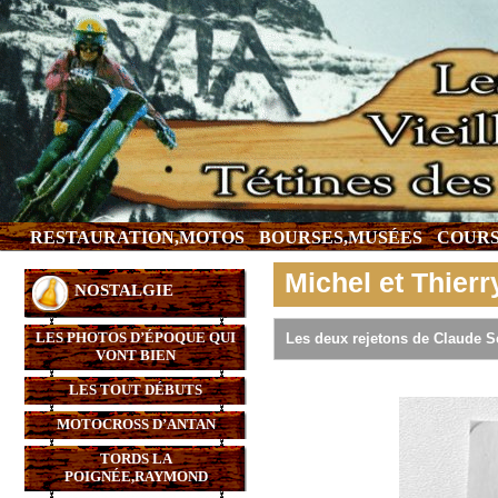
RESTAURATION,MOTOS
BOURSES,MUSÉES
COURS
Michel et Thierr
NOSTALGIE
LES PHOTOS D’ÉPOQUE QUI
Les deux rejetons de Claude Se
VONT BIEN
LES TOUT DÉBUTS
MOTOCROSS D’ANTAN
TORDS LA
POIGNÉE,RAYMOND