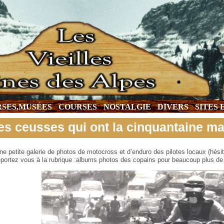
SES,MUSÉES
COURSES
NOSTALGIE
DIVERS
SITES
es ceusses qui ont la cinquantaine ma
ne petite galerie de photos de motocross et d’enduro des pilotes locaux (hés
eportez vous à la rubrique :albums photos des copains pour beaucoup plus d