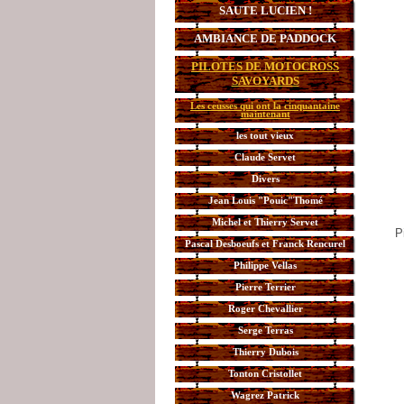
SAUTE LUCIEN !
AMBIANCE DE PADDOCK
PILOTES DE MOTOCROSS
SAVOYARDS
Les ceusses qui ont la cinquantaine
maintenant
les tout vieux
Claude Servet
Divers
Jean Louis "Pouic"Thomé
Michel et Thierry Servet
P
Pascal Desboeufs et Franck Rencurel
Philippe Vellas
Pierre Terrier
Roger Chevallier
Serge Terras
Thierry Dubois
Tonton Cristollet
Wagrez Patrick