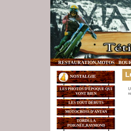
RESTAURATION,MOTOS
BOUR
L
NOSTALGIE
LES PHOTOS D’ÉPOQUE QUI
U
VONT BIEN
r
LES TOUT DÉBUTS
MOTOCROSS D’ANTAN
TORDS LA
POIGNÉE,RAYMOND