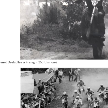
ierrot Desbiolles à Frangy ( 250 Elsinore)