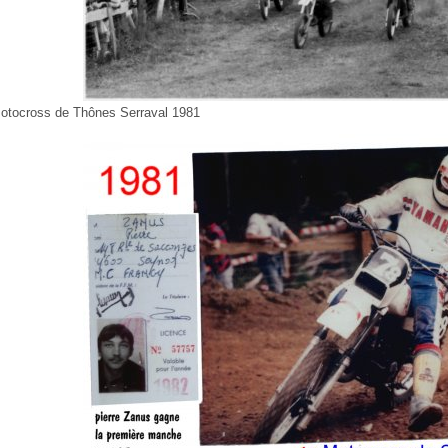
otocross de Thônes Serraval 1981