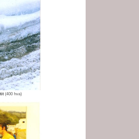
it
(400 hva)