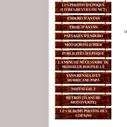
LES PHOTOS D’ÉPOQUE
(LIVRES,REVUES OU NET)
ENDURO D’ANTAN
TRIAL D’ANTAN
M
PAYSAGES D’ENDURO
MOTOCROSS D’HIER
PUBLICITÉS D’ÉPOQUE
LA MINUTE NÉCESSAIRE DE
MONSIEUR BOUTEILLÉ
YANN RENAULD ET
HURRICANE PAPA
NOSTALGIE 2
RÉTROS (35 ANS DE
MOTOVERTE)
LES ALBUMS PHOTOS DES
COPAINS