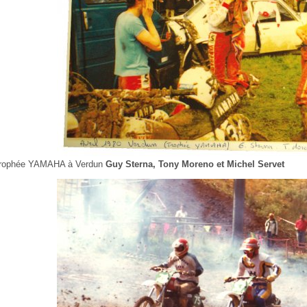
rophée YAMAHA à Verdun
Guy Sterna, Tony Moreno et Michel Servet