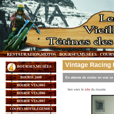
RESTAURATION,MOTOS
BOURSES,MUSÉES
COURS
Vintage Racing I
BOURSES,MUSÉES
BOURSE 2008
En attente de visiter en vrai ce 
BOURSE VTA 2005
lien vers le
site
du musée
BOURSE VTA 2006
BOURSE VTA 2007
COUPES MOTOLÉGENDES