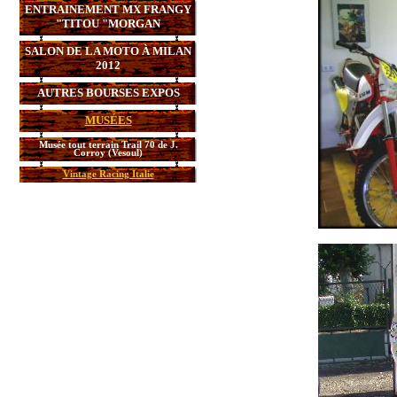
ENTRAINEMENT MX FRANGY
"TITOU "MORGAN
SALON DE LA MOTO À MILAN
2012
AUTRES BOURSES EXPOS
MUSÉES
Musée tout terrain Trail 70 de J.
Corroy (Vesoul)
Vintage Racing Italie