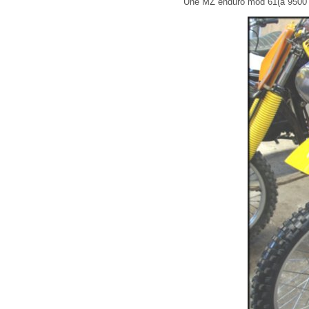
Une MZ enduro mod 61(à 9500 e