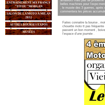
amateurs mais pas de problème d
ENTRAINEMENT MX FRANGY
belles machines pour l’expo:merc
"TITOU "MORGAN
, le musée des 3 guerres, après 
commentera les pièces accumulé
SALON DE LA MOTO À MILAN
2012
Faites connaitre la bourse , mo
AUTRES BOURSES EXPOS
chouette moto tt pas fréquente l’
passent un bon moment , boive
MUSÉES
l’espace d’une journée .