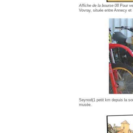
Affiche de la bourse 08
Pour ven
Vovray, située entre Annecy et
Seynod(1 petit km depuis la sor
musée.