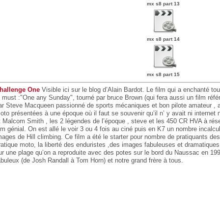
mx s8 part 13
mx s8 part 14
mx s8 part 15
hallenge One
Visible ici sur le blog d’Alain Bardot. Le film qui a enchanté to
e must :"One any Sunday", tourné par bruce Brown (qui fera aussi un film référ
ar Steve Macqueen passionné de sports mécaniques et bon pilote amateur , av
oto présentées à une époque où il faut se souvenir qu’il n’ y avait ni internet 
t Malcom Smith , les 2 légendes de l’époque , steve et les 450 CR HVA à rése
ilm génial. On est allé le voir 3 ou 4 fois au ciné puis en K7 un nombre incalcu
mages de Hill climbing. Ce film a été le starter pour nombre de pratiquants des
ratique moto, la liberté des enduristes ,des images fabuleuses et dramatiques
ur une plage qu’on a reproduite avec des potes sur le bord du Naussac en 19
abuleux (de Josh Randall à Tom Horn) et notre grand frère à tous.