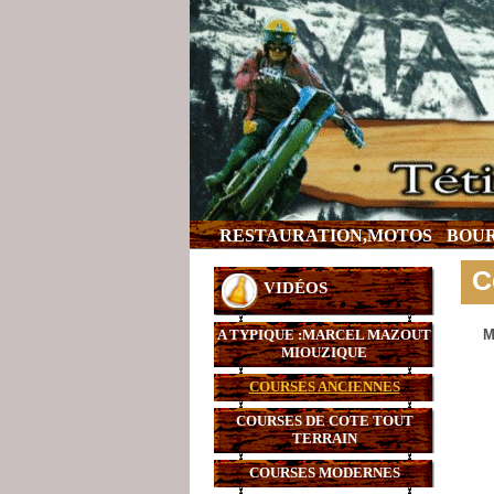
RESTAURATION,MOTOS
BOUR
C
VIDÉOS
A TYPIQUE :MARCEL MAZOUT
M
MIOUZIQUE
COURSES ANCIENNES
COURSES DE COTE TOUT
TERRAIN
COURSES MODERNES