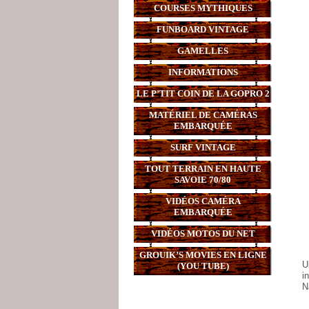
COURSES MYTHIQUES
FUNBOARD VINTAGE
GAMELLES
INFORMATIONS
LE P’TIT COIN DE LA GOPRO 2
MATÉRIEL DE CAMÉRAS
EMBARQUÉE
SURF VINTAGE
TOUT TERRAIN EN HAUTE
SAVOIE 70/80
VIDÉOS CAMÉRA
EMBARQUÉE
VIDÉOS MOTOS DU NET
GROUIK’S MOVIES EN LIGNE
U
(YOU TUBE)
i
N