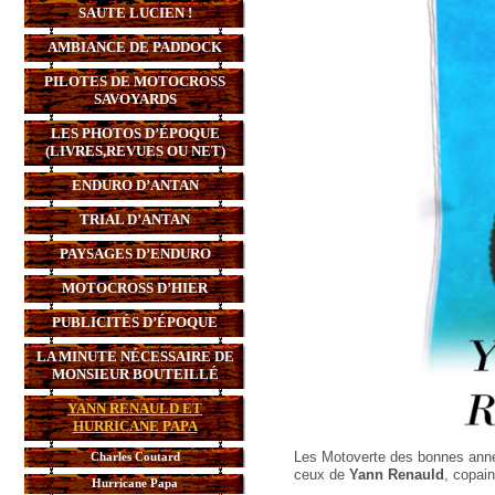
SAUTE LUCIEN !
AMBIANCE DE PADDOCK
PILOTES DE MOTOCROSS
SAVOYARDS
LES PHOTOS D’ÉPOQUE
(LIVRES,REVUES OU NET)
ENDURO D’ANTAN
TRIAL D’ANTAN
PAYSAGES D’ENDURO
MOTOCROSS D’HIER
PUBLICITÉS D’ÉPOQUE
LA MINUTE NÉCESSAIRE DE
MONSIEUR BOUTEILLÉ
YANN RENAULD ET
HURRICANE PAPA
Les Motoverte des bonnes année
Charles Coutard
ceux de
Yann Renauld
, copai
Hurricane Papa