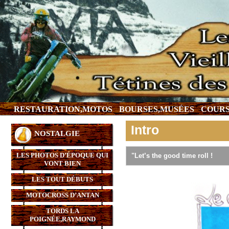
RESTAURATION,MOTOS
BOURSES,MUSÉES
COURS
Intro
NOSTALGIE
LES PHOTOS D’ÉPOQUE QUI
"Let’s the good time roll !
VONT BIEN
LES TOUT DÉBUTS
MOTOCROSS D’ANTAN
TORDS LA
POIGNÉE,RAYMOND